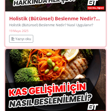
Holistik (Bütünsel) Beslenme Nedir?
Nasıl Uygulanır?
Holistik (Bütünsel) Beslenme Nedir? Nasıl Uygulanır?
19 Mayıs 2025
Yazıyı oku