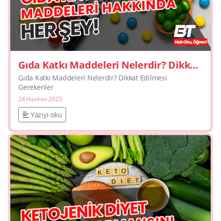
Gıda Katkı Maddeleri Nelerdir? Dikkat
Edilmesi Gerekenler
Gıda Katkı Maddeleri Nelerdir? Dikkat Edilmesi
Gerekenler
24 Haziran 2025
Yazıyı oku