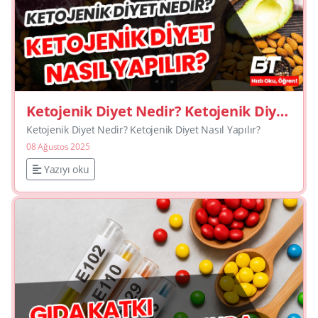
Ketojenik Diyet Nedir? Ketojenik Diyet
Nasıl Yapılır?
Ketojenik Diyet Nedir? Ketojenik Diyet Nasıl Yapılır?
08 Ağustos 2025
Yazıyı oku