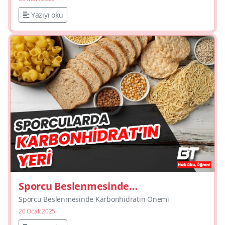
Yazıyı oku
Sporcu Beslenmesinde
Karbonhidratın Önemi
Sporcu Beslenmesinde Karbonhidratın Önemi
20 Ocak 2025