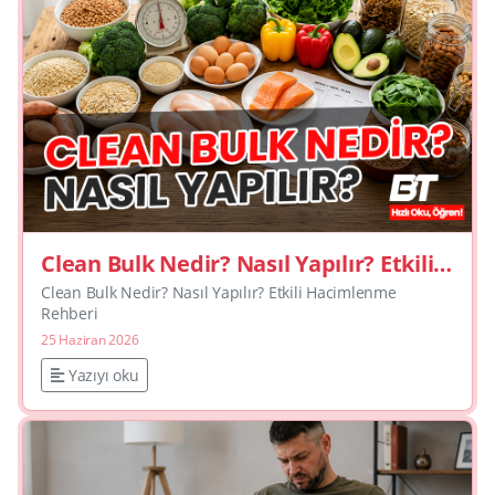
Clean Bulk Nedir? Nasıl Yapılır? Etkili
Hacimlenme Rehberi
Clean Bulk Nedir? Nasıl Yapılır? Etkili Hacimlenme
Rehberi
25 Haziran 2026
Yazıyı oku