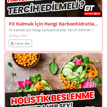
Fit Kalmak İçin Hangi Karbonhidratlar
Tercih Edilmeli ?
Fit Kalmak İçin Hangi Karbonhidratlar Tercih Edilmeli ?
26 Mayıs 2025
Yazıyı oku