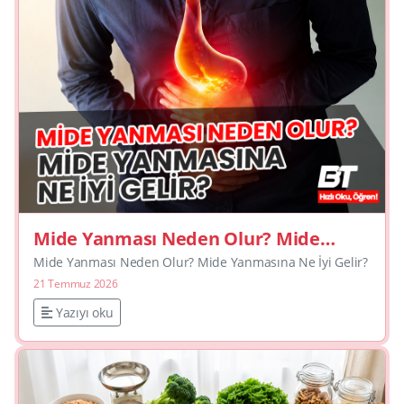
Mide Yanması Neden Olur? Mide
Yanmasına Ne İyi Gelir?
Mide Yanması Neden Olur? Mide Yanmasına Ne İyi Gelir?
21 Temmuz 2026
Yazıyı oku