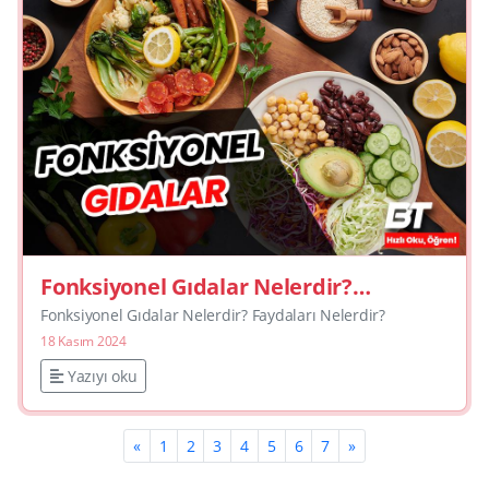
Fonksiyonel Gıdalar Nelerdir?
Faydaları Nelerdir?
Fonksiyonel Gıdalar Nelerdir? Faydaları Nelerdir?
18 Kasım 2024
Yazıyı oku
«
1
2
3
4
5
6
7
»