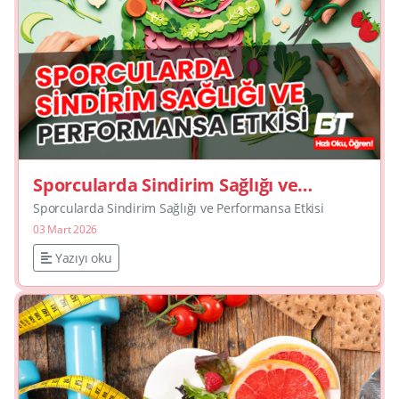
Sporcularda Sindirim Sağlığı ve
Performansa Etkisi
Sporcularda Sindirim Sağlığı ve Performansa Etkisi
03 Mart 2026
Yazıyı oku