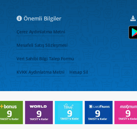
Önemli Bilgiler
Çerez Aydınlatma Metni
Mesafeli Satış Sözleşmesi
Veri Sahibi Bilgi Talep Formu
KVKK Aydınlatma Metni
Hesap Sil