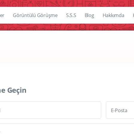
er
Görüntülü Görüşme
S.S.S
Blog
Hakkımda
me Geçin
d
E-Posta
z