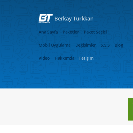
Berkay Türkkan
Ana Sayfa
Paketler
Paket Seçici
Mobil Uygulama
Değişimler
S.S.S
Blog
Video
Hakkımda
İletişim