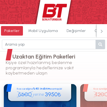
Paketler
Mobil Uygulama
Değişimler
Görün
Uzaktan Eğitim Paketleri
Kişiye özel hazırlanmış beslenme
programlarıyla hedeflerinize vakit
kaybetmeden ulaşın
%40 indirim
Kısa süreliğine
avantajıyla!
Kısa süreliğ
6600
3950
420
₺
yerine