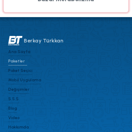
Berkay Türkkan
Ana Sayfa
Paketler
Paket Seçici
Mobil Uygulama
Değişimler
S.S.S
Blog
Video
Hakkımda