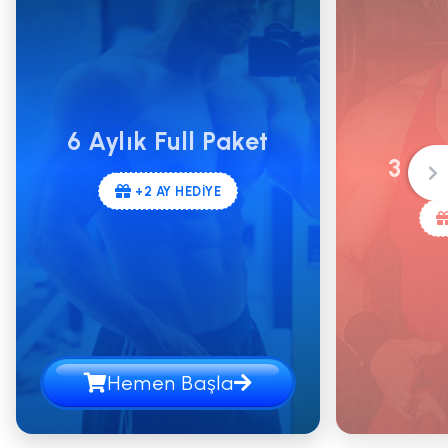
6 Aylık Full Paket
3 Ayl
+2 AY HEDİYE
Hemen Başla