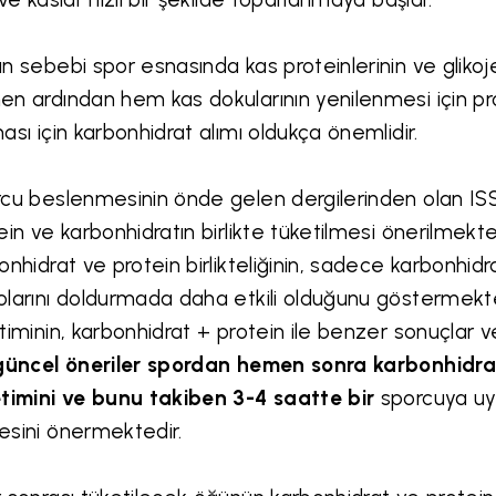
n sebebi spor esnasında kas proteinlerinin ve glikoje
n ardından hem kas dokularının yenilenmesi için pro
ası için karbonhidrat alımı oldukça önemlidir.
cu beslenmesinin önde gelen dergilerinden olan I
ein ve karbonhidratın birlikte tüketilmesi önerilmekte
onhidrat ve protein birlikteliğinin, sadece karbonhidr
larını doldurmada daha etkili olduğunu göstermekt
timinin, karbonhidrat + protein ile benzer sonuçlar v
güncel öneriler spordan hemen sonra karbonhidrat
timini ve bunu takiben 3-4 saatte bir
sporcuya uy
sini önermektedir.