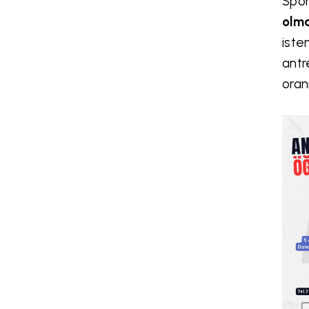
Spor
olma
iste
antr
oran