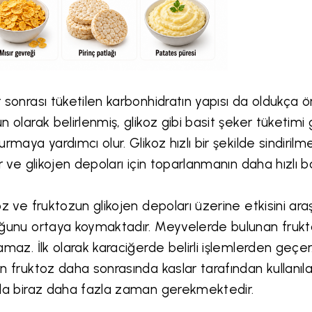
 sonrası tüketilen karbonhidratın yapısı da oldukça 
n olarak belirlenmiş, glikoz gibi basit şeker tüketimi g
urmaya yardımcı olur. Glikoz hızlı bir şekilde sindiril
ır ve glikojen depoları için toparlanmanın daha hızlı b
oz ve fruktozun glikojen depoları üzerine etkisini araş
ğunu ortaya koymaktadır. Meyvelerde bulunan frukto
amaz. İlk olarak karaciğerde belirli işlemlerden geçer
n fruktoz daha sonrasında kaslar tarafından kullanıla
la biraz daha fazla zaman gerekmektedir.