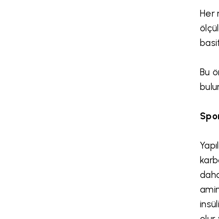
Her 
ölçü
basi
Bu ö
bulu
Spor
Yapı
karb
daha
amin
insü
olur