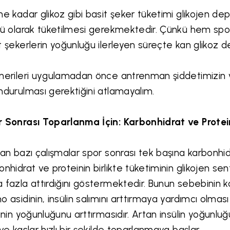
ne kadar glikoz gibi basit şeker tüketimi glikojen dep
lü olarak tüketilmesi gerekmektedir. Çünkü hem spo
t şekerlerin yoğunluğu ilerleyen süreçte kan glikoz d
nerileri uygulamadan önce antrenman şiddetimizin
ndurulması gerektiğini atlamayalım.
 Sonrası Toparlanma İçin: Karbonhidrat ve Protei
lan bazı çalışmalar spor sonrası tek başına karbonh
onhidrat ve proteinin birlikte tüketiminin glikojen sen
 fazla attırdığını göstermektedir. Bunun sebebinin ka
o asidinin, insülin salımını arttırmaya yardımcı olm
linin yoğunluğunu arttırmasıdır. Artan insülin yoğunluğu
 ve kaslar hızlı bir şekilde toparlanmaya başlar.