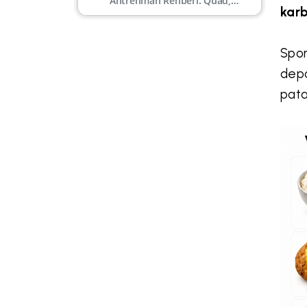
Antrenman Rehberi: Quad,
karb
Hamstring, Kalf, Gluteal
Spor
depo
pata