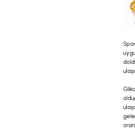
Spor
uygu
dold
ulaş
Glik
oldu
ulaş
gele
oran