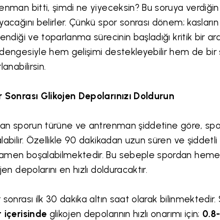
enman bitti, şimdi ne yiyeceksin? Bu soruya verdiği
yacağını belirler. Çünkü spor sonrası dönem; kasların o
lendiği ve toparlanma sürecinin başladığı kritik bir ar
dengesiyle hem gelişimi destekleyebilir hem de bi
lanabilirsin.
 Sonrası Glikojen Depolarınızı Doldurun
lan sporun türüne ve antrenman şiddetine göre, spor
labilir. Özellikle 90 dakikadan uzun süren ve şiddetli
men boşalabilmektedir. Bu sebeple spordan hemen
ojen depolarını en hızlı dolduracaktır.
 sonrası ilk 30 dakika altın saat olarak bilinmektedi
 içerisinde
glikojen depolarının hızlı onarımı için;
0.8-