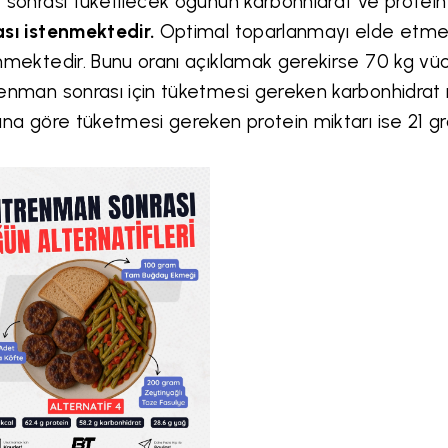
 sonrası tüketilecek öğünün karbonhidrat ve protein
sı istenmektedir.
Optimal toparlanmayı elde etmek 
nmektedir. Bunu oranı açıklamak gerekirse 70 kg vücu
enman sonrası için tüketmesi gereken karbonhidrat 
ına göre tüketmesi gereken protein miktarı ise 21 g