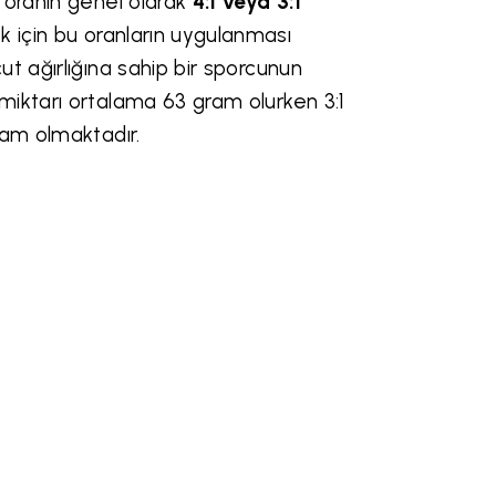
 oranın genel olarak
4:1 veya 3:1
için bu oranların uygulanması
t ağırlığına sahip bir sporcunun
miktarı ortalama 63 gram olurken 3:1
ram olmaktadır.