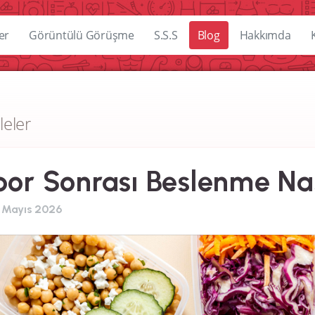
er
Görüntülü Görüşme
S.S.S
Blog
Hakkımda
leler
or Sonrası Beslenme Nas
 Mayıs 2026