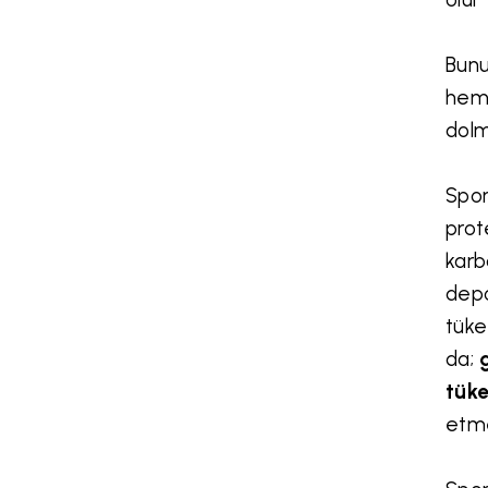
Bunu
heme
dolm
Spor
prot
karb
depo
tüke
da;
tüke
etme