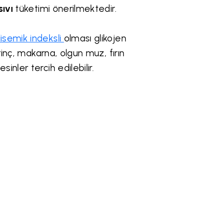
sıvı
tüketimi önerilmektedir.
lisemik indeksli
olması glikojen
rinç, makarna, olgun muz, fırın
nler tercih edilebilir.