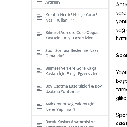
Artırılır?
Antr
yara
Kreatin Nedir? Ne İşe Yarar?
Nasıl Kullanılır?
yeni
yağ 
Bilimsel Verilere Göre Göğüs
Kası İçin En İyi Egzersizler
hazır
Spor Sonrası Beslenme Nasıl
Spor
Olmalıdır?
Bilimsel Verilere Göre Kalça
Yapı
Kasları İçin En İyi Egzersizler
boşa
Boy Uzatma Egzersizleri & Boy
tama
Uzatma Yöntemleri
glik
Maksimum Yağ Yakımı İçin
Neler Yapılmalı?
Spor
Bacak Kasları Anatomisi ve
saat