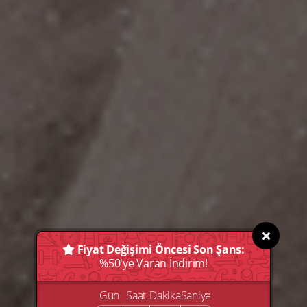
Fiyat Değişimi Öncesi Son Şans:
%50'ye Varan İndirim!
Gün
Saat
Dakika
Saniye