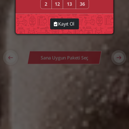
2
12
13
33
Kayıt Ol
Sana Uygun Paketi Seç