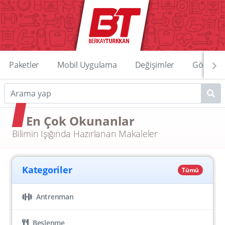
Paketler
Mobil Uygulama
Değişimler
Görüntü
En Çok Okunanlar
Bilimin Işığında Hazırlanan Makaleler
Kategoriler
Tümü
Antrenman
Beslenme