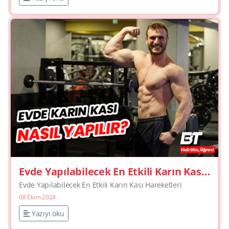
Evde Yapılabilecek En Etkili Karın Kası
Hareketleri
Evde Yapılabilecek En Etkili Karın Kası Hareketleri
08 Ekim 2024
Yazıyı oku