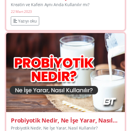
mı?
Kreatin ve Kafein Aynı Anda Kullanılır mı?
22 Mart 2023
Yazıyı oku
Probiyotik Nedir, Ne İşe Yarar, Nasıl
Kullanılır?
Probiyotik Nedir, Ne İşe Yarar, Nasıl Kullanılır?