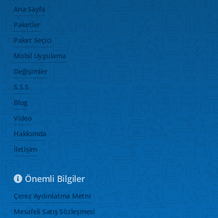
Ana Sayfa
Paketler
Paket Seçici
Mobil Uygulama
Değişimler
S.S.S
Blog
Video
Hakkımda
İletişim
Önemli Bilgiler
Çerez Aydınlatma Metni
Mesafeli Satış Sözleşmesi