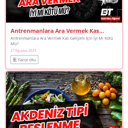
Antrenmanlara Ara Vermek Kas
Gelişimi İçin İyi Mi Kötü Mü?
Antrenmanlara Ara Vermek Kas Gelişimi İçin İyi Mi Kötü
Mü?
27 Ağustos 2023
Yazıyı oku