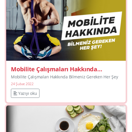
Mobilite Çalışmaları Hakkında
Bilmeniz Gereken Her Şey
Mobilite Çalışmaları Hakkında Bilmeniz Gereken Her Şey
24 Şubat 2022
Yazıyı oku