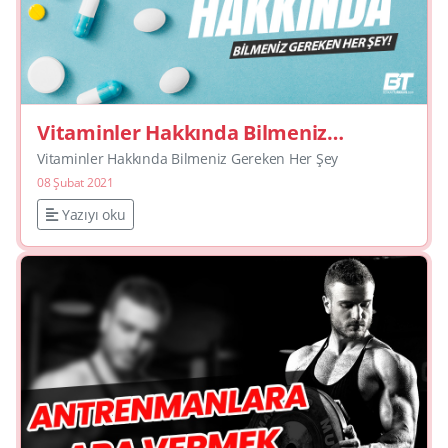
Vitaminler Hakkında Bilmeniz
Gereken Her Şey
Vitaminler Hakkında Bilmeniz Gereken Her Şey
08 Şubat 2021
Yazıyı oku