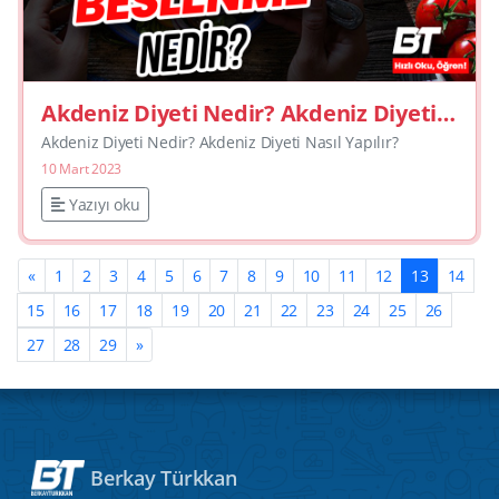
Akdeniz Diyeti Nedir? Akdeniz Diyeti
Nasıl Yapılır?
Akdeniz Diyeti Nedir? Akdeniz Diyeti Nasıl Yapılır?
10 Mart 2023
Yazıyı oku
«
1
2
3
4
5
6
7
8
9
10
11
12
13
14
15
16
17
18
19
20
21
22
23
24
25
26
27
28
29
»
Berkay Türkkan