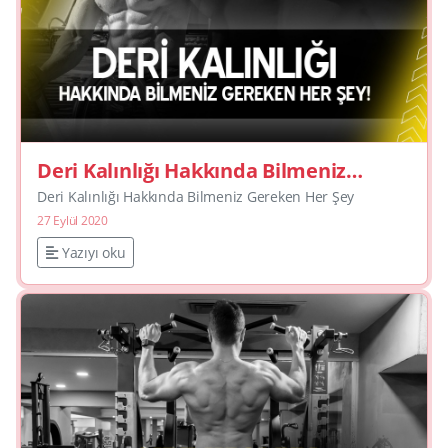
Deri Kalınlığı Hakkında Bilmeniz
Gereken Her Şey
Deri Kalınlığı Hakkında Bilmeniz Gereken Her Şey
27 Eylül 2020
Yazıyı oku