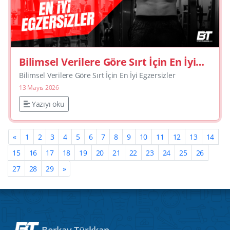
Bilimsel Verilere Göre Sırt İçin En İyi
Egzersizler
Bilimsel Verilere Göre Sırt İçin En İyi Egzersizler
13 Mayıs 2026
Yazıyı oku
«
1
2
3
4
5
6
7
8
9
10
11
12
13
14
15
16
17
18
19
20
21
22
23
24
25
26
27
28
29
»
Berkay Türkkan