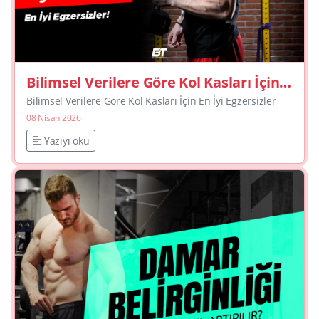
Bilimsel Verilere Göre Kol Kasları İçin
En İyi Egzersizler
Bilimsel Verilere Göre Kol Kasları İçin En İyi Egzersizler
08 Nisan 2026
Yazıyı oku