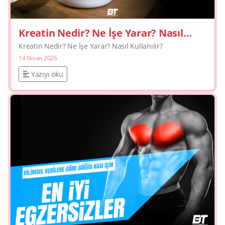
Kreatin Nedir? Ne İşe Yarar? Nasıl
Kullanılır?
Kreatin Nedir? Ne İşe Yarar? Nasıl Kullanılır?
14 Nisan 2026
Yazıyı oku