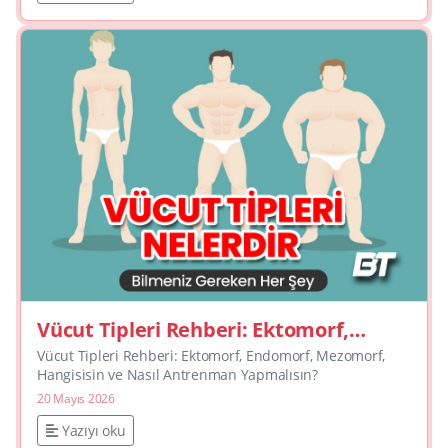
Vücut Tipleri Rehberi: Ektomorf,
Endomorf, Mezomorf, Hangisisin ve
Vücut Tipleri Rehberi: Ektomorf, Endomorf, Mezomorf,
Nasıl Antrenman Yapmalısın?
Hangisisin ve Nasıl Antrenman Yapmalısın?
20 Mayıs 2026
Yazıyı oku