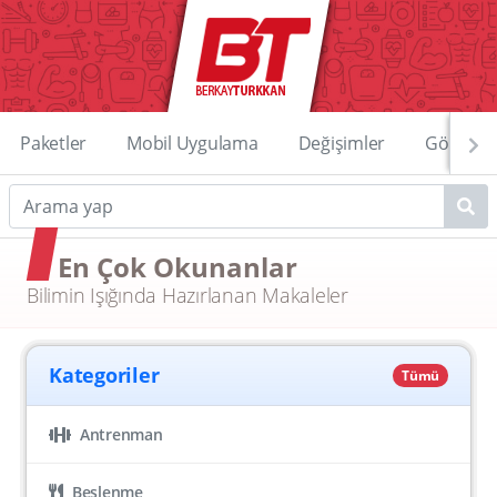
Paketler
Mobil Uygulama
Değişimler
Görüntü
En Çok Okunanlar
Bilimin Işığında Hazırlanan Makaleler
Kategoriler
Tümü
Antrenman
Beslenme