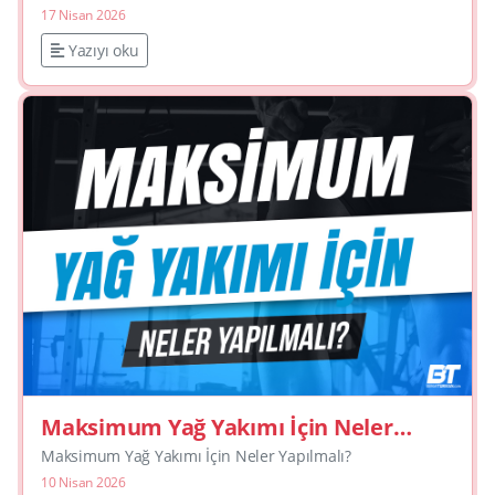
17 Nisan 2026
Yazıyı oku
Maksimum Yağ Yakımı İçin Neler
Yapılmalı?
Maksimum Yağ Yakımı İçin Neler Yapılmalı?
10 Nisan 2026