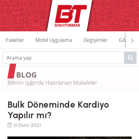
Paketler
Mobil Uygulama
Değişimler
Görüntü
BLOG
Bilimin Işığında Hazırlanan Makaleler
Bulk Döneminde Kardiyo
Yapılır mı?
31 Ekim 2021