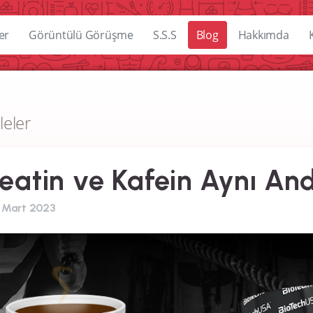
er
Görüntülü Görüşme
S.S.S
Blog
Hakkımda
leler
eatin ve Kafein Aynı And
 Mart 2023