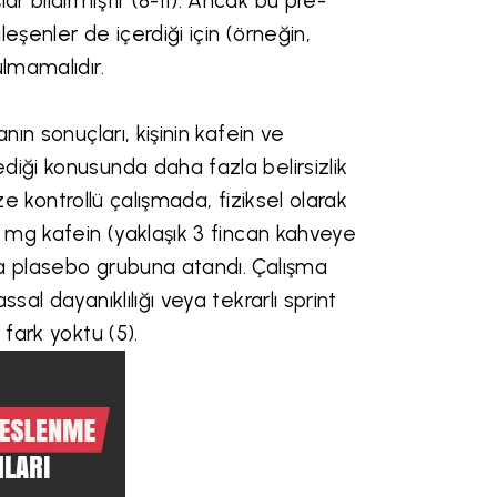
 bildirmiştir (8-11). Ancak bu pre-
leşenler de içerdiği için (örneğin,
lmamalıdır.
nın sonuçları, kişinin kafein ve
diği konusunda daha fazla belirsizlik
ize kontrollü çalışmada, fiziksel olarak
0 mg kafein (yaklaşık 3 fincan kahveye
ya plasebo grubuna atandı. Çalışma
al dayanıklılığı veya tekrarlı sprint
fark yoktu (5).