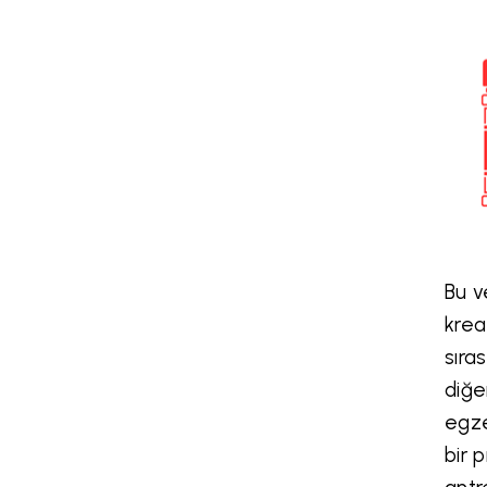
Bu v
krea
sıra
diğe
egze
bir 