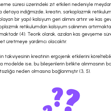
eme süresi üzerindeki zıt etkileri nedeniyle meyda
 detaya indiğmizde, kreatin, sarkoplazmik retikulu
layan bir yapı) kalsiyum geri alımını artırır ve kas g
oplazmik retikulumdan kalsiyum salınımını artırmakt
rmaktadır (4). Teorik olarak, azalan kas gevşeme süres
et üretmeye yardımcı olacaktır.
in takviyesinin kreatinin ergojenik etkilerini körelteb
a modelde ise, bu bileşenlerin birlikte alınmasının ba
tsızlığa neden olmasına bağlanmıştır (3, 5).