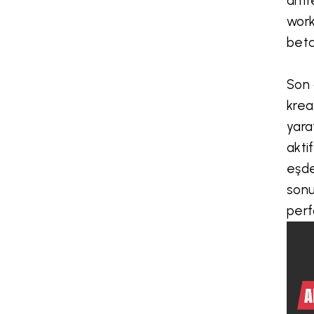
antr
work
beta
Son 
krea
yara
akti
eşde
sonu
perf