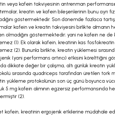
tin veya kafein takviyesinin antrenman performansını ar
tırmalar, kreatin ve kafein bileşenlerinin bunu ayrı f
adığını göstermektedir. Son dönemde fazlaca tartışıl
şmalar kafein ve kreatin takviyesini birlikte almanın 
n olmadığını göstermektedir; yani ne kafein ne de kr
lemez (1). Ek olarak kafein, kreatinin kas fosfokreati
lemez (2). Bununla birlikte, kreatin yüklemesi sırasınd
jenik (yani performans artırıcı) etkisini körelttiğini gö
da dikkate değer bir çalışma, altı günlük kreatin yük
okolü sırasında quadriceps tarafından üretilen tork mik
tin yükleme protokolünün son üç günü boyunca vücut 
uk 5 mg kafein alımının egzersiz performansında he
ermiştir (2).
t kafein, kreatinin ergojenik etkilerine müdahale e