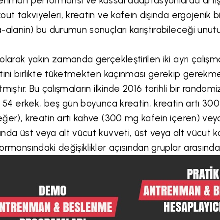
enman performansı ve kassal adaptasyonlarda artışlar
out takviyeleri, kreatin ve kafein dışında ergojenik bi
-alanin) bu durumun sonuçları karıştırabileceği unutu
olarak yakın zamanda gerçekleştirilen iki ayrı çalışma
tini birlikte tüketmekten kaçınması gerekip gerekme
tmıştır. Bu çalışmaların ilkinde 2016 tarihli bir random
f 54 erkek, beş gün boyunca kreatin, kreatin artı 30
ğer), kreatin artı kahve (300 mg kafein içeren) ve
nda üst veya alt vücut kuvveti, üst veya alt vücut kass
ormansındaki değişiklikler açısından gruplar arasında 