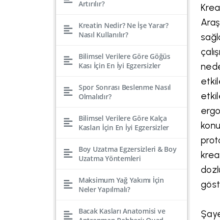
Artırılır?
Krea
Araş
Kreatin Nedir? Ne İşe Yarar?
Nasıl Kullanılır?
sağl
çalı
Bilimsel Verilere Göre Göğüs
Kası İçin En İyi Egzersizler
nede
etki
Spor Sonrası Beslenme Nasıl
etki
Olmalıdır?
ergo
Bilimsel Verilere Göre Kalça
konu
Kasları İçin En İyi Egzersizler
prot
Boy Uzatma Egzersizleri & Boy
krea
Uzatma Yöntemleri
dozl
Maksimum Yağ Yakımı İçin
göst
Neler Yapılmalı?
Bacak Kasları Anatomisi ve
Şaye