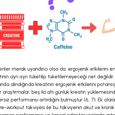
eriler merak uyandırıcı olsa da, ergojenik etkilerini 
tinin ayrı ayrı tüketilip tüketilemeyeceği net değildi
sında alındığında kreatinin ergojenik etkilerini potan
r araştırmalar, beş ila altı günlük kreatin yüklemesin
rsiz performansı artırdığını bulmuştur (6, 7). Ek ol
pre-workout takviyesi ile bu takviyenin akut ve kronik e