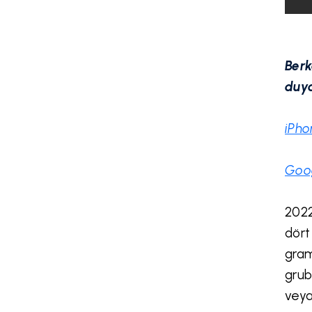
Berk
duya
iPho
Goog
2022
dört
gram
grub
veya