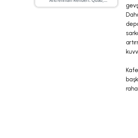
Antrenman Rehberi: Quad,
gevş
Hamstring, Kalf, Gluteal
Daha
depo
sark
artı
kuvv
Kafe
başk
raha