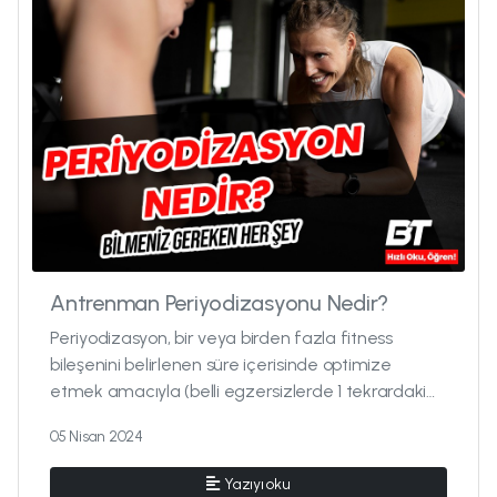
Antrenman Periyodizasyonu Nedir?
Periyodizasyon, bir veya birden fazla fitness
bileşenini belirlenen süre içerisinde optimize
etmek amacıyla (belli egzersizlerde 1 tekrardaki
gücümüzü arttırmak, kas geli�...
05 Nisan 2024
Yazıyı oku