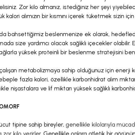
lisiniz. Zor kilo almanız, istediğiniz her şeyi yiyebi
ük kalori alımızın bir kısmını içerek tüketmek sizin için
da bahsettiğimiz beslenmenize ek olarak, hedeflediğ
mada size yardımcı olacak sağlıklı içecekler olabilir.
ağlarla yüksek proteinli bir beslenme stratejisini be
ı çalışan metabolizmaya sahip olduğunuz için enerji kayn
ebeple fazla kalori, özellikle karbonhidrat alım mikt
likle nişastalara ve lif miktarı yüksek sağlıklı karbonhi
DOMORF
ücut tipine sahip bireyler,
genellikle kilolarıyla mücad
 zor kilo verirler.
Genellikle onlara atletik bir görün