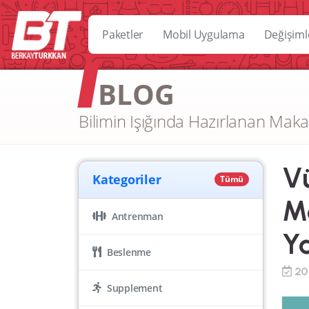
Paketler
Mobil Uygulama
Değişiml
BLOG
Bilimin Işığında Hazırlanan Maka
Vü
Kategoriler
Tümü
M
Antrenman
Y
Beslenme
20
Supplement