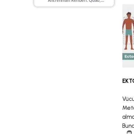
Antrenman Rehberi: Quad,
Hamstring, Kalf, Gluteal
EKT
Vücu
Meta
alma
Bund