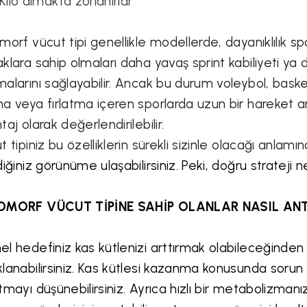
Kilo almakta zorlanırlar
morf vücut tipi genellikle modellerde, dayanıklılık sp
klara sahip olmaları daha yavaş sprint kabiliyeti ya 
alarını sağlayabilir. Ancak bu durum voleybol, basket
a veya fırlatma içeren sporlarda uzun bir hareket a
taj olarak değerlendirilebilir.
t tipiniz bu özelliklerin sürekli sizinle olacağı anlam
diğiniz görünüme ulaşabilirsiniz. Peki, doğru strateji 
OMORF VÜCUT TİPİNE SAHİP OLANLAR NASIL AN
l hedefiniz kas kütlenizi arttırmak olabileceğinde
lanabilirsiniz. Kas kütlesi kazanma konusunda sorun 
tmayı düşünebilirsiniz. Ayrıca hızlı bir metabolizma