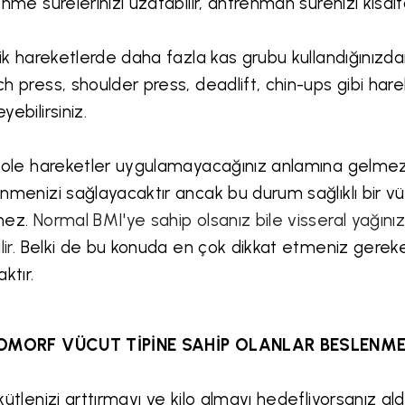
enme sürelerinizi uzatabilir, antrenman sürenizi kısalta
şik hareketlerde daha fazla kas grubu kullandığınızda
h press, shoulder press, deadlift, chin-ups gibi ha
yebilirsiniz.
zole hareketler uygulamayacağınız anlamına gelmez
nmenizi sağlayacaktır ancak bu durum sağlıklı bir 
mez.
Normal BMI'ye sahip olsanız bile visseral yağınız
ir.
Belki de bu konuda en çok dikkat etmeniz gereke
aktır.
OMORF VÜCUT TİPİNE SAHİP OLANLAR BESLENMEL
kütlenizi arttırmayı ve kilo almayı hedefliyorsanız ald