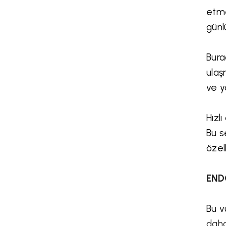
etme
günl
Bura
ulaş
ve y
Hızl
Bu s
özel
EN
Bu v
daha