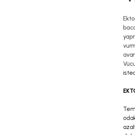
Ekto
baca
yapm
vurm
avan
Vücu
iste
EKT
Teme
odak
azal