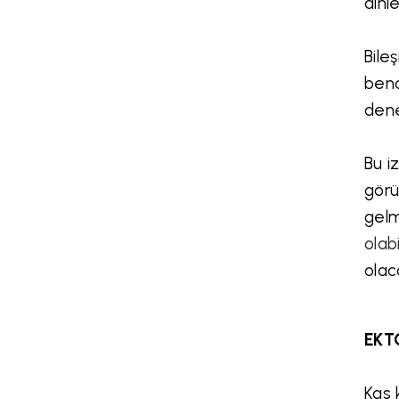
dinl
Bile
benc
dene
Bu i
görü
gel
olabil
olac
EKT
Kas 