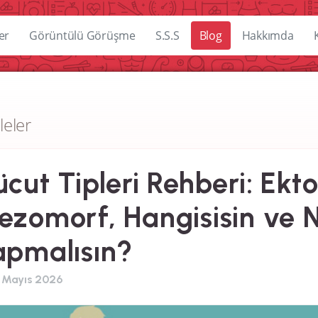
er
Görüntülü Görüşme
S.S.S
Blog
Hakkımda
leler
cut Tipleri Rehberi: Ek
ezomorf, Hangisisin ve 
apmalısın?
 Mayıs 2026