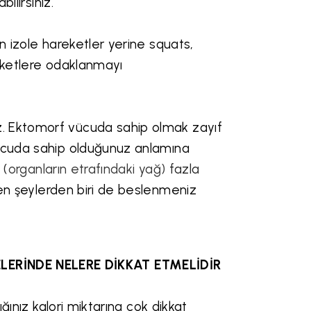
bilirsiniz.
n izole hareketler yerine squats,
reketlere odaklanmayı
. Ektomorf vücuda sahip olmak zayıf
vücuda sahip olduğunuz anlamına
 (
organların etrafındaki yağ)
fazla
n şeylerden biri de beslenmeniz
ERİNDE NELERE DİKKAT ETMELİDİR
ığınız kalori miktarına çok dikkat