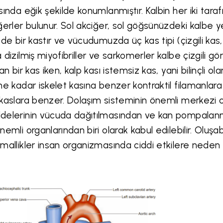
sında eğik şekilde konumlanmıştır.
Kalbin her iki tar
ğerler bulunur. Sol akciğer, sol göğsünüzdeki kalbe 
 de bir kastır ve vücudumuzda üç kas tipi (çizgili kas
 dizilmiş miyofibriller ve sarkomerler kalbe çizgili gö
şan bir kas iken, kalp kası istemsiz kas, yani bilinçli o
ne kadar
iskelet kasına benzer kontraktil filamanla
kaslara benzer.
Dolaşım sisteminin önemli merkezi ol
elerinin vücuda dağıtılmasından ve kan pompalanm
nemli organlarından biri olarak kabul edilebilir. Oluş
mallikler insan organizmasında ciddi etkilere neden ol