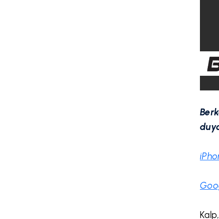
Berk
duya
iPho
Goog
Kalp