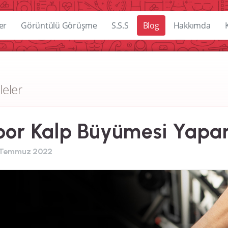
er
Görüntülü Görüşme
S.S.S
Blog
Hakkımda
leler
por Kalp Büyümesi Yapa
 Temmuz 2022