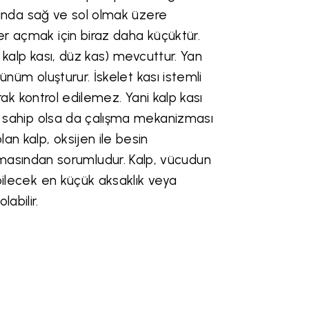
afında sağ ve sol olmak üzere
yer açmak için biraz daha küçüktür
.
, kalp kası, düz kas) mevcuttur.
Yan
rünüm oluşturur. İskelet kası istemli
larak kontrol edilemez. Yani kalp kası
ra sahip olsa da çalışma mekanizması
an kalp, oksijen ile besin
asından sorumludur. Kalp, vücudun
abilecek en küçük aksaklık veya
abilir.