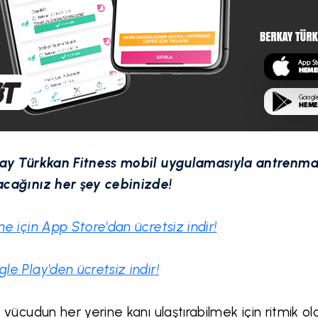
ay Türkkan Fitness mobil uygulamasıyla antrenma
cağınız her şey cebinizde!
ne için App Store'dan ücretsiz indir!
le Play'den ücretsiz indir!
, vücudun her yerine kanı ulaştırabilmek için ritmik o