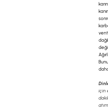
karı
kanı
sonr
karb
vent
dağı
deği
Ağırl
Bunu
daha
Dinl
için
daki
atım