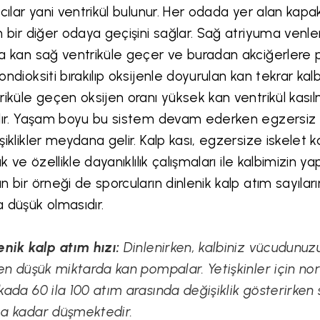
ncılar yani ventrikül bulunur. Her odada yer alan kapakçı
n bir diğer odaya geçişini sağlar. Sağ atriyuma venler
a kan sağ ventriküle geçer ve buradan akciğerlere 
ondioksiti bırakılıp oksijenle doyurulan kan tekrar kal
riküle geçen oksijen oranı yüksek kan ventrikül kas
lır. Yaşam boyu bu sistem devam ederken egzersiz il
şiklikler meydana gelir. Kalp kası, egzersize iskelet k
ık ve özellikle dayanıklılık çalışmaları ile kalbimizin y
n bir örneği de sporcuların dinlenik kalp atım sayıla
 düşük olmasıdır.
enik kalp atım hızı:
Dinlenirken, kalbiniz vücudunuz
 en düşük miktarda kan pompalar. Yetişkinler için nor
kada 60 ila 100 atım arasında değişiklik gösterirke
a kadar düşmektedir.