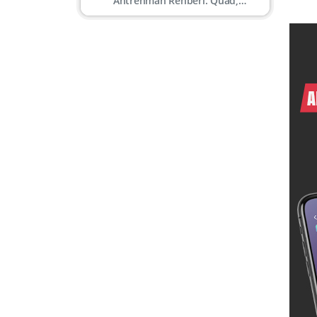
Antrenman Rehberi: Quad,
Hamstring, Kalf, Gluteal