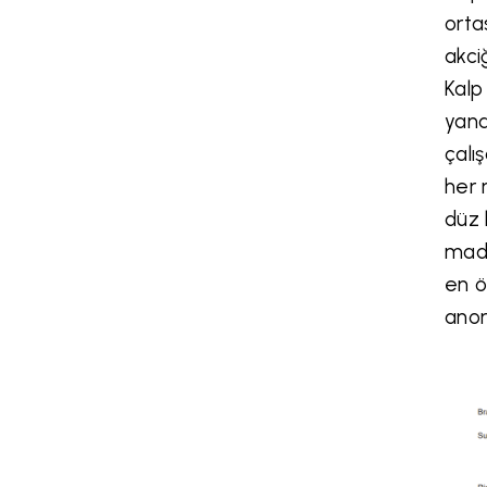
orta
akci
Kalp
yana
çalı
her 
düz 
madd
en ö
anor