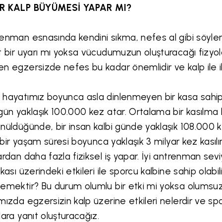
R KALP BÜYÜMESİ YAPAR MI?
enman esnasında kendini sıkma, nefes al gibi söyle
t bir uyarı mı yoksa vücudumuzun oluşturacağı fizyolo
n egzersizde nefes bu kadar önemlidir ve kalp ile il
hayatımız boyunca asla dinlenmeyen bir kasa sahip
gün yaklaşık 100.000 kez atar.
Ortalama bir kasılma 
nüldüğünde, bir insan kalbi günde yaklaşık 108.000 k
ık bir yaşam süresi boyunca yaklaşık 3 milyar kez kası
ardan daha fazla fiziksel iş yapar. İyi antrenman sev
 kası üzerindeki etkileri ile sporcu kalbine sahip olabi
emektir? Bu durum olumlu bir etki mi yoksa olumsuz 
mızda egzersizin kalp üzerine etkileri nelerdir ve s
lara yanıt oluşturacağız.