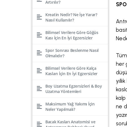
Artırılır?
SPO
Kreatin Nedir? Ne İşe Yarar?
Nasıl Kullanılır?
Antr
basi
Bilimsel Verilere Göre Göğüs
Kası İçin En İyi Egzersizler
Nede
Spor Sonrası Beslenme Nasıl
Tüm 
Olmalıdır?
her 
Bilimsel Verilere Göre Kalça
düşü
Kasları İçin En İyi Egzersizler
yıll
Boy Uzatma Egzersizleri & Boy
kasl
Uzatma Yöntemleri
kalp
Maksimum Yağ Yakımı İçin
ne d
Neler Yapılmalı?
yazı
Bacak Kasları Anatomisi ve
soru