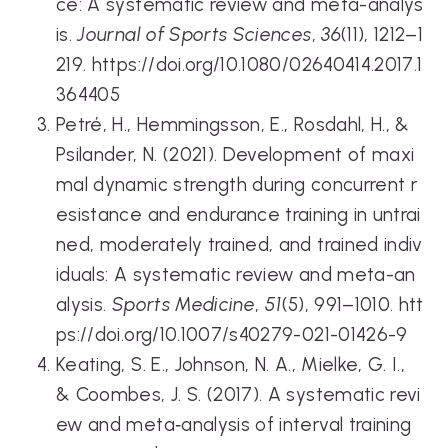
ce: A systematic review and meta-analys
is.
Journal of Sports Sciences
,
36
(11), 1212–1
219. https://doi.org/10.1080/02640414.2017.1
364405
Petré, H., Hemmingsson, E., Rosdahl, H., &
Psilander, N. (2021). Development of maxi
mal dynamic strength during concurrent r
esistance and endurance training in untrai
ned, moderately trained, and trained indiv
iduals: A systematic review and meta-an
alysis.
Sports Medicine
,
51
(5), 991–1010. htt
ps://doi.org/10.1007/s40279-021-01426-9
Keating, S. E., Johnson, N. A., Mielke, G. I.,
& Coombes, J. S. (2017). A systematic revi
ew and meta‐analysis of interval training