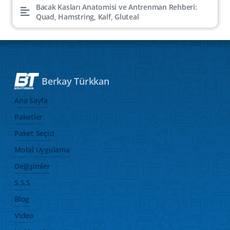
Bacak Kasları Anatomisi ve Antrenman Rehberi:
Quad, Hamstring, Kalf, Gluteal
Berkay Türkkan
Ana Sayfa
Paketler
Paket Seçici
Mobil Uygulama
Değişimler
S.S.S
Blog
Video