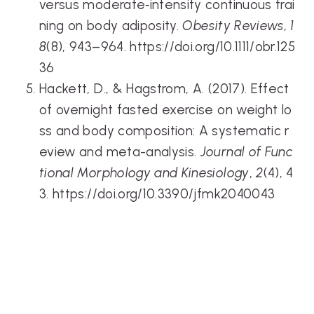
versus moderate‐intensity continuous trai
ning on body adiposity.
Obesity Reviews
,
1
8
(8), 943–964. https://doi.org/10.1111/obr.125
36
Hackett, D., & Hagstrom, A. (2017). Effect
of overnight fasted exercise on weight lo
ss and body composition: A systematic r
eview and meta-analysis.
Journal of Func
tional Morphology and Kinesiology
,
2
(4), 4
3. https://doi.org/10.3390/jfmk2040043