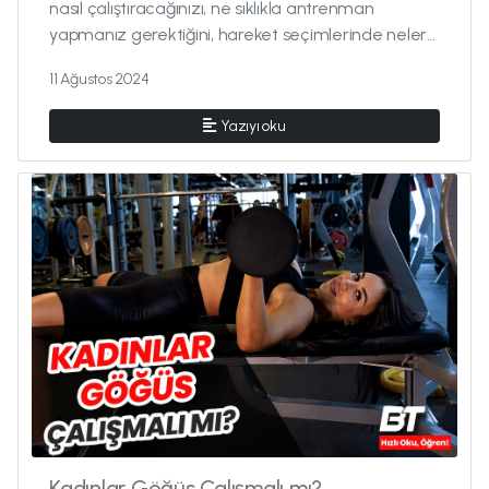
nasıl çalıştıracağınızı, ne sıklıkla antrenman
yapmanız gerektiğini, hareket seçimlerinde nelere
dikkat edeceğiniz...
11 Ağustos 2024
Yazıyı oku
Kadınlar Göğüs Çalışmalı mı?