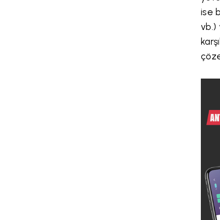
ise 
vb.)
karş
çöze