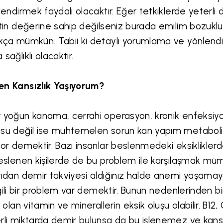
llendirmek faydalı olacaktır. Eğer tetkiklerde yeterl
itin değerine sahip değilseniz burada emilim bozu
kça mümkün. Tabii ki detaylı yorumlama ve yönlendi
 sağlıklı olacaktır.
n Kansızlık Yaşıyorum?
 yoğun kanama, cerrahi operasyon, kronik enfeksiy
su değil ise muhtemelen sorun kan yapım metabol
yor demektir. Bazı insanlar beslenmedeki eksikliklerd
beslenen kişilerde de bu problem ile karşılaşmak müm
rıdan demir takviyesi aldığınız halde anemi yaşam
ilgili bir problem var demektir. Bunun nedenlerinden
li olan vitamin ve minerallerin eksik oluşu olabilir. B12
rli miktarda demir bulunsa da bu işlenemez ve kansızlı