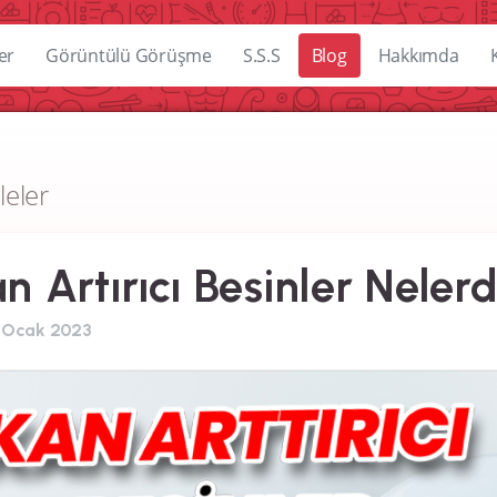
er
Görüntülü Görüşme
S.S.S
Blog
Hakkımda
leler
n Artırıcı Besinler Nelerd
 Ocak 2023