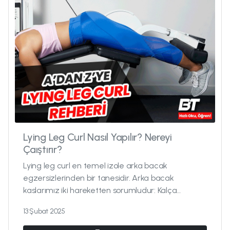
Lying Leg Curl Nasıl Yapılır? Nereyi
Çaıştırır?
Lying leg curl en temel izole arka bacak
egzersizlerinden bir tanesidir. Arka bacak
kaslarımız iki hareketten sorumludur: Kalça
ekstansiyonu ve diz fleksiyonu. Romanian
13 Şubat 2025
deadlift...