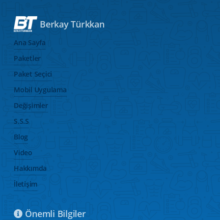
Berkay Türkkan
Ana Sayfa
Paketler
Paket Seçici
Mobil Uygulama
Değişimler
S.S.S
Blog
Video
Hakkımda
İletişim
Önemli Bilgiler