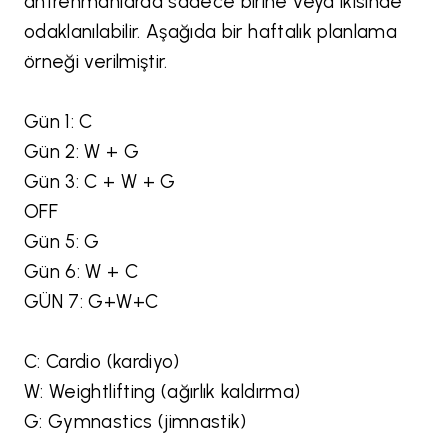
antrenmanlarda sadece birine veya ikisinde
odaklanılabilir. Aşağıda bir haftalık planlama
örneği verilmiştir.
Gün 1: C
Gün 2: W + G
Gün 3: C + W + G
OFF
Gün 5: G
Gün 6: W + C
GÜN 7: G+W+C
C: Cardio (kardiyo)
W: Weightlifting (ağırlık kaldırma)
G: Gymnastics (jimnastik)