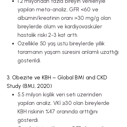
1.2 milyondan fazla bireyin verileriyle
yapılan meta-analiz, GFR <60 ve
albümin/kreatinin oranı >30 mg/g olan
bireylerde ölüm ve kardiyovasküler
hastalık riski 2-3 kat arttı.
Özellikle 50 yaş üstü bireylerde yıllık
taramanın yaşam süresini anlamlı uzattığı
gösterildi.
3. Obezite ve KBH – Global BMI and CKD
Study (BMJ, 2020)
5.5 milyon kişilik veri seti üzerinden
yapılan analiz, VKİ ≥30 olan bireylerde
KBH riskinin %47 oranında arttığını
gösterdi.