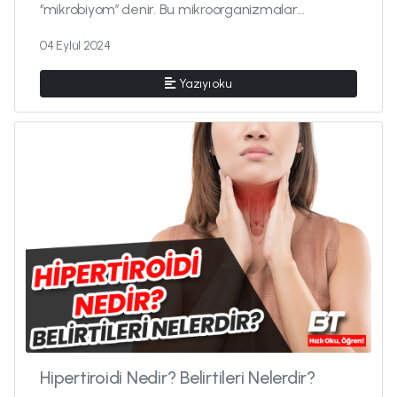
‘’mikrobiyom’’ denir. Bu mikroorganizmalar
vücudumuzda hastalık etkeni oluşturara...
04 Eylül 2024
Yazıyı oku
Hipertiroidi Nedir? Belirtileri Nelerdir?