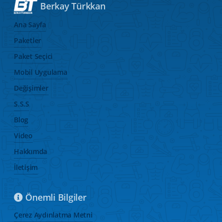
Berkay Türkkan
Ana Sayfa
Paketler
Paket Seçici
Mobil Uygulama
Değişimler
S.S.S
Blog
Video
Hakkımda
İletişim
Önemli Bilgiler
Çerez Aydınlatma Metni