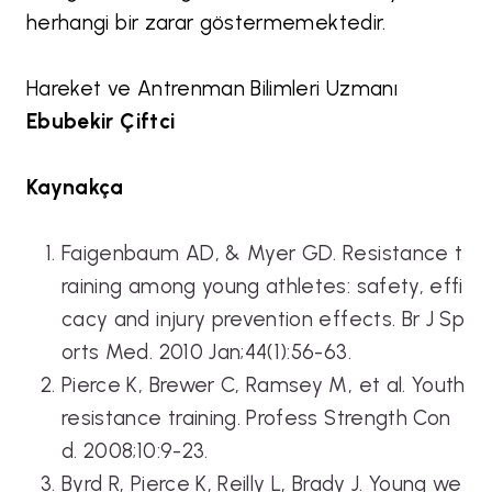
herhangi bir zarar göstermemektedir.
Hareket ve Antrenman Bilimleri Uzmanı
Ebubekir Çiftci
Kaynakça
Faigenbaum AD, & Myer GD. Resistance t
raining among young athletes: safety, effi
cacy and injury prevention effects. Br J Sp
orts Med. 2010 Jan;44(1):56-63.
Pierce K, Brewer C, Ramsey M, et al. Youth
resistance training. Profess Strength Con
d. 2008;10:9-23.
Byrd R, Pierce K, Reilly L, Brady J. Young we