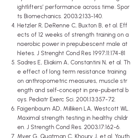
ightlifters’ performance across time. Spor
ts Biomechanics. 2003;2:133-140.
Hetzler R, DeRenne C, Buxton B, et al. Eff
ects of 12 weeks of strength training on a
naerobic power in prepubescent male at
hletes. J Strenght Cond Res 1997;11:174-81
Sadres E, Eliakim A, Constantini N, et al. Th
e effect of long term resistance training
on anthropometric measures, muscle str
ength and self-concept in pre-pubertal b
oys. Pediatr Exerc Sci. 2001;13:357-72.
Faigenbaum AD, Milliken LA, Westcott WL.
Maximal strength testing in healthy childr
en. J Strength Cond Res. 2003;17:162-6.
Myer G, Quatman C, Khoury J, et al. Youth