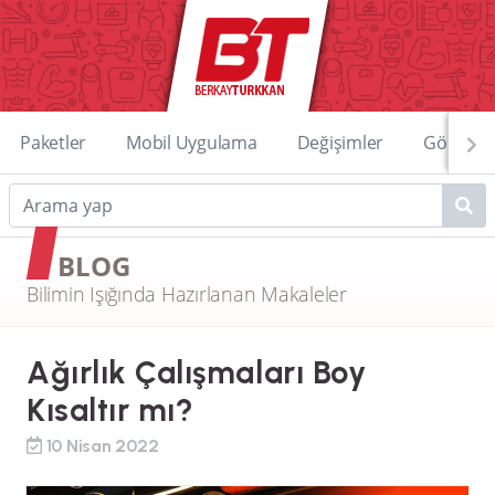
Paketler
Mobil Uygulama
Değişimler
Görüntü
BLOG
Bilimin Işığında Hazırlanan Makaleler
Ağırlık Çalışmaları Boy
Kısaltır mı?
10 Nisan 2022