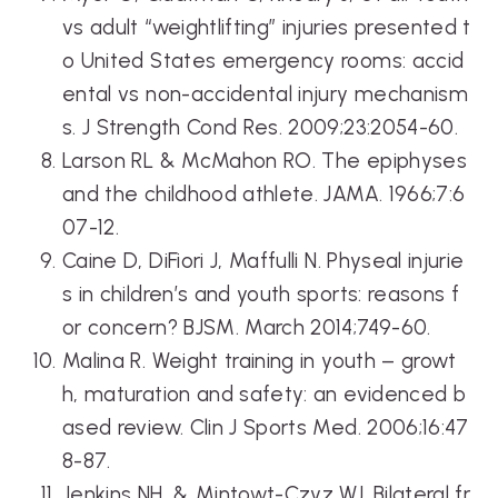
vs adult “weightlifting” injuries presented t
o United States emergency rooms: accid
ental vs non-accidental injury mechanism
s. J Strength Cond Res. 2009;23:2054-60.
Larson RL & McMahon RO. The epiphyses
and the childhood athlete. JAMA. 1966;7:6
07-12.
Caine D, DiFiori J, Maffulli N. Physeal injurie
s in children’s and youth sports: reasons f
or concern? BJSM. March 2014;749-60.
Malina R. Weight training in youth – growt
h, maturation and safety: an evidenced b
ased review. Clin J Sports Med. 2006;16:47
8-87.
Jenkins NH, & Mintowt-Czyz WJ. Bilateral fr