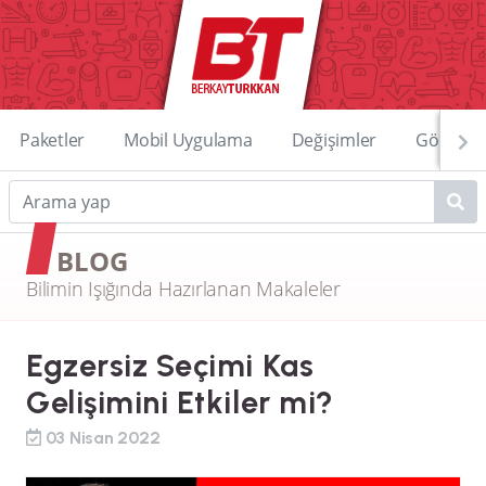
Paketler
Mobil Uygulama
Değişimler
Görüntü
BLOG
Bilimin Işığında Hazırlanan Makaleler
Egzersiz Seçimi Kas
Gelişimini Etkiler mi?
03 Nisan 2022