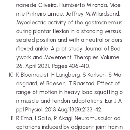
ncinede Oliveira, Humberto Miranda, Vice
nte Pinheiro Limae, Jeffrey M.Willardsond.
Myoelectric activity of the gastrocnemius
during plantar flexion in a standing versus
seated position and with a neutral or dors
iflexed ankle: A pilot study. Journal of Bod
ywork and Movement Therapies Volume
26, April 2021, Pages 406-410.
K Bloomquist, H Langberg, S Karlsen, S Ma
dsgaard, M Boesen, T Raastad. Effect of
range of motion in heavy load squatting o
n muscle and tendon adaptations. Eur J A
ppl Physiol. 2013 Aug;113(8):2133-42.
R Ema, I Saito, R Akagi. Neuromuscular ad
aptations induced by adjacent joint trainin