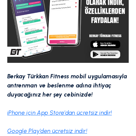
Berkay Türkkan Fitness mobil uygulamasıyla
antrenman ve beslenme adına ihtiyaç
duyacağınız her şey cebinizde!
iPhone için App Store'dan ücretsiz indir!
Google Play'den ücretsiz indir!