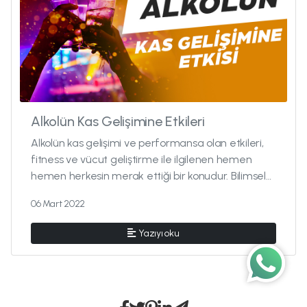
Alkolün Kas Gelişimine Etkileri
Alkolün kas gelişimi ve performansa olan etkileri,
fitness ve vücut geliştirme ile ilgilenen hemen
hemen herkesin merak ettiği bir konudur. Bilimsel
literatür bu konuyu olduk...
06 Mart 2022
Yazıyı oku
Wh