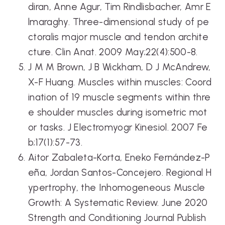
diran, Anne Agur, Tim Rindlisbacher, Amr E
lmaraghy. Three-dimensional study of pe
ctoralis major muscle and tendon archite
cture. Clin Anat. 2009 May;22(4):500-8.
J M M Brown, J B Wickham, D J McAndrew,
X-F Huang. Muscles within muscles: Coord
ination of 19 muscle segments within thre
e shoulder muscles during isometric mot
or tasks. J Electromyogr Kinesiol. 2007 Fe
b;17(1):57-73.
Aitor Zabaleta-Korta, Eneko Fernández-P
eña, Jordan Santos-Concejero. Regional H
ypertrophy, the Inhomogeneous Muscle
Growth: A Systematic Review. June 2020
Strength and Conditioning Journal Publish