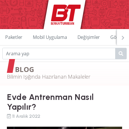
Paketler
Mobil Uygulama
Değişimler
Görüntü
BLOG
Bilimin Işığında Hazırlanan Makaleler
Evde Antrenman Nasıl
Yapılır?
11 Aralık 2022