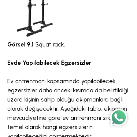
Görsel 9.1
Squat rack.
Evde Yapılabilecek Egzersizler
Ev antrenmanı kapsamında yapılabilecek
egzersizler daha önceki kısımda da belirtildiği
üzere kişinin sahip olduğu ekipmanlara bağlı
olarak değişecektir. Aşağıdaki tablo, ekipman
mevcudiyetine göre ev antrenmanı sırasında
Wh
temel olarak hangi egzersizlerin
yapılabileceğini göstermektedir.