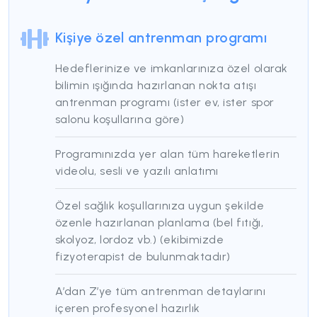
6 Aylık Full Paket
3 Ayl
Kişiye özel antrenman programı
+2 AY HEDİYE
Hedeflerinize ve imkanlarınıza özel olarak
Hemen Başla
bilimin ışığında hazırlanan nokta atışı
antrenman programı (ister ev, ister spor
salonu koşullarına göre)
Programınızda yer alan tüm hareketlerin
videolu, sesli ve yazılı anlatımı
Özel sağlık koşullarınıza uygun şekilde
özenle hazırlanan planlama (bel fıtığı,
skolyoz, lordoz vb.) (ekibimizde
fizyoterapist de bulunmaktadır)
A’dan Z’ye tüm antrenman detaylarını
içeren profesyonel hazırlık