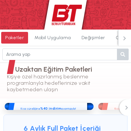
Paketler
Mobil Uygulama
Değişimler
Görün
Uzaktan Eğitim Paketleri
Kişiye özel hazırlanmış beslenme
programlarıyla hedeflerinize vakit
kaybetmeden ulaşın
%40 indirim
Kısa süreliğine
avantajıyla!
Kısa süreliğ
6600
3950
420
₺
yerine
6 Aylık Full Paket
İçeriği