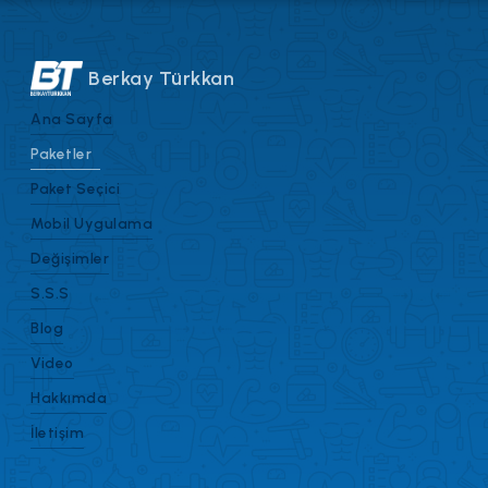
Berkay Türkkan
Ana Sayfa
Paketler
Paket Seçici
Mobil Uygulama
Değişimler
S.S.S
Blog
Video
Hakkımda
İletişim