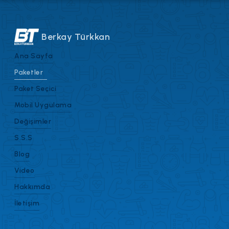
Berkay Türkkan
Ana Sayfa
Paketler
Paket Seçici
Mobil Uygulama
Değişimler
S.S.S
Blog
Video
Hakkımda
İletişim