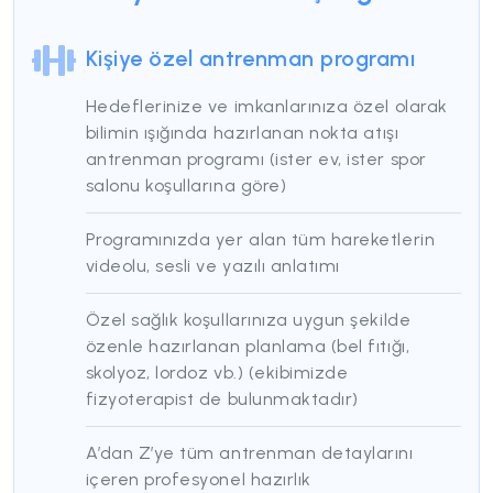
6 Aylık Full Paket
3 Ayl
Kişiye özel antrenman programı
+2 AY HEDİYE
Hedeflerinize ve imkanlarınıza özel olarak
Hemen Başla
bilimin ışığında hazırlanan nokta atışı
antrenman programı (ister ev, ister spor
salonu koşullarına göre)
Programınızda yer alan tüm hareketlerin
videolu, sesli ve yazılı anlatımı
Özel sağlık koşullarınıza uygun şekilde
özenle hazırlanan planlama (bel fıtığı,
skolyoz, lordoz vb.) (ekibimizde
fizyoterapist de bulunmaktadır)
A’dan Z’ye tüm antrenman detaylarını
içeren profesyonel hazırlık