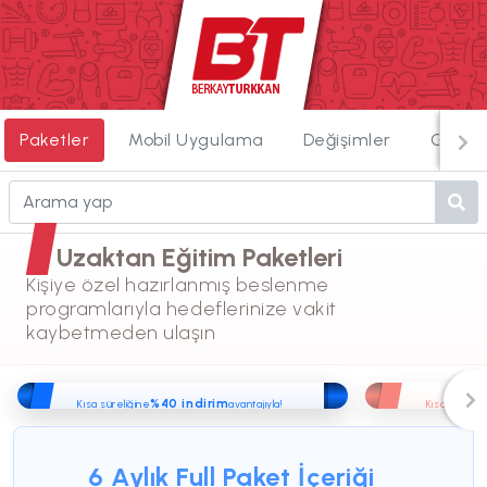
Paketler
Mobil Uygulama
Değişimler
Görün
Uzaktan Eğitim Paketleri
Kişiye özel hazırlanmış beslenme
programlarıyla hedeflerinize vakit
kaybetmeden ulaşın
%40 indirim
Kısa süreliğine
avantajıyla!
Kısa süreliğ
6600
3950
420
₺
yerine
6 Aylık Full Paket
İçeriği