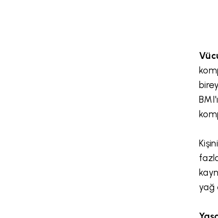
Vücu
komp
bire
BMI'
komp
Kişi
fazl
kayn
yağ 
Yaşa