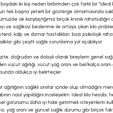
 boydaki iki kişi neden birbirinden çok farklı bir "ideal 
nun tek başına yeterli bir gösterge olmamasında saklı
müzde sık karşılaştığımız birçok kronik rahatsızlığın 
yi ve sağlıksız beslenme ile ortaya çıkan kilo prob
sterol, kalp ve damar hastalıkları, bazı psikolojik rah
lıklar gibi çeşitli sağlık sorunlarına yol açabiliyor.
ite, doğrudan ve dolaylı olarak bireylerin genel sağlı
en vücut ağırlığı, vücut yağ oranı ve bel/kalça oranı
sunda oldukça iyi belirteçler.
t ağırlığının sağlıklı sınırlar içinde olup olmadığını mer
bının nasıl yapıldığını inceleyelim. İdeal kilo hesabı
ksel görünümü daha iyi hale getirmek isteyenlerin kul
esi, yağ oranı ve güncel sağlık durumu gibi birçok fa