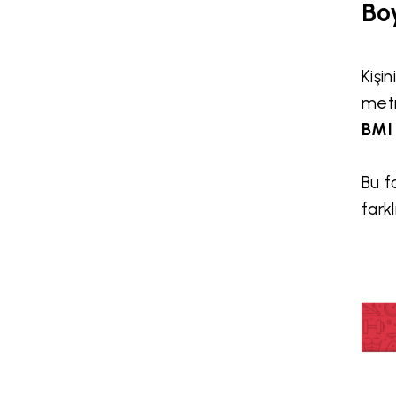
Bo
Kişi
metr
BMI
Bu f
farkl