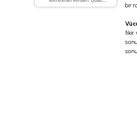
Antrenman Rehberi: Quad,
bir r
Hamstring, Kalf, Gluteal
Vücu
fiki
sonu
sonu