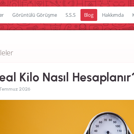
er
Görüntülü Görüşme
S.S.S
Blog
Hakkımda
leler
eal Kilo Nasıl Hesaplanır
 Temmuz 2026