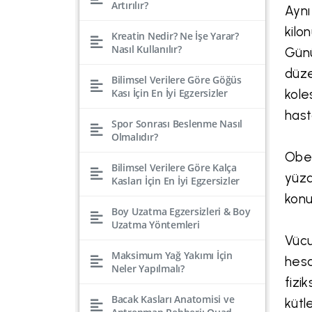
Artırılır?
Aynı
kilo
Kreatin Nedir? Ne İşe Yarar?
Nasıl Kullanılır?
Günü
düze
Bilimsel Verilere Göre Göğüs
Kası İçin En İyi Egzersizler
kole
hasta
Spor Sonrası Beslenme Nasıl
Olmalıdır?
Obez
Bilimsel Verilere Göre Kalça
yüzd
Kasları İçin En İyi Egzersizler
konu
Boy Uzatma Egzersizleri & Boy
Uzatma Yöntemleri
Vücu
Maksimum Yağ Yakımı İçin
hesa
Neler Yapılmalı?
fizi
Bacak Kasları Anatomisi ve
kütl