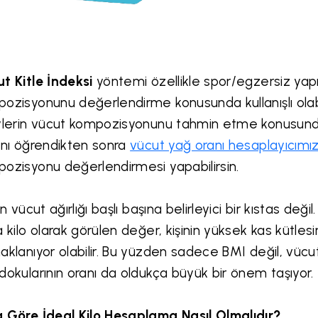
t Kitle İndeksi
yöntemi özellikle spor/egzersiz yap
ozisyonunu değerlendirme konusunda kullanışlı ola
ylerin vücut kompozisyonunu tahmin etme konusunda 
ını öğrendikten sonra
vücut yağ oranı hesaplayıcımız
ozisyonu değerlendirmesi yapabilirsin.
nin vücut ağırlığı başlı başına belirleyici bir kıstas d
a kilo olarak görülen değer, kişinin yüksek kas kütl
aklanıyor olabilir. Bu yüzden sadece BMI değil, vüc
dokularının oranı da oldukça büyük bir önem taşıyor.
 Göre İdeal Kilo Hesaplama Nasıl Olmalıdır?