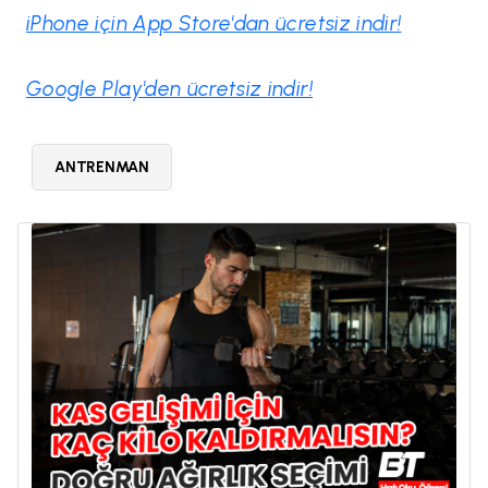
iPhone için App Store'dan ücretsiz
indir!
Google Play'den ücretsiz
indir!
ANTRENMAN