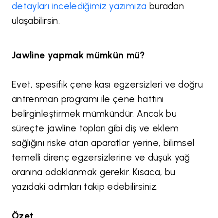
detayları incelediğimiz yazımıza
buradan
ulaşabilirsin.
Jawline yapmak mümkün mü?
Evet, spesifik çene kası egzersizleri ve doğru
antrenman programı ile çene hattını
belirginleştirmek mümkündür. Ancak bu
süreçte jawline topları gibi diş ve eklem
sağlığını riske atan aparatlar yerine, bilimsel
temelli direnç egzersizlerine ve düşük yağ
oranına odaklanmak gerekir. Kısaca, bu
yazıdaki adımları takip edebilirsiniz.
Özet