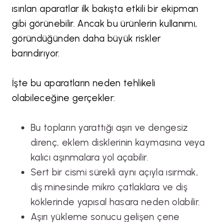
ısırılan aparatlar ilk bakışta etkili bir ekipman
gibi görünebilir. Ancak bu ürünlerin kullanımı,
göründüğünden daha büyük riskler
barındırıyor.
İşte bu aparatların neden tehlikeli
olabileceğine gerçekler:
Bu topların yarattığı aşırı ve dengesiz
direnç, eklem disklerinin kaymasına veya
kalıcı aşınmalara yol açabilir.
Sert bir cismi sürekli aynı açıyla ısırmak,
diş minesinde mikro çatlaklara ve diş
köklerinde yapısal hasara neden olabilir.
Aşırı yükleme sonucu gelişen çene