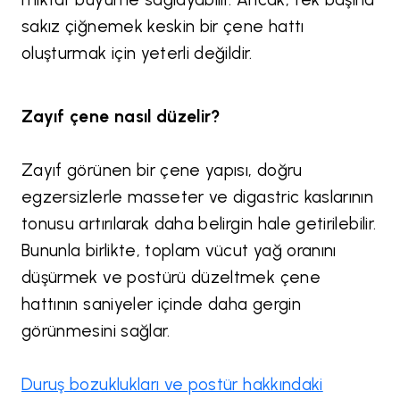
sakız çiğnemek keskin bir çene hattı
oluşturmak için yeterli değildir.
Zayıf çene nasıl düzelir?
Zayıf görünen bir çene yapısı, doğru
egzersizlerle masseter ve digastric kaslarının
tonusu artırılarak daha belirgin hale getirilebilir.
Bununla birlikte, toplam vücut yağ oranını
düşürmek ve postürü düzeltmek çene
hattının saniyeler içinde daha gergin
görünmesini sağlar.
Duruş bozuklukları ve postür hakkındaki