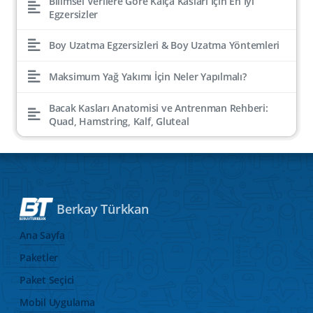
Bilimsel Verilere Göre Kalça Kasları İçin En İyi
Egzersizler
Boy Uzatma Egzersizleri & Boy Uzatma Yöntemleri
Maksimum Yağ Yakımı İçin Neler Yapılmalı?
Bacak Kasları Anatomisi ve Antrenman Rehberi:
Quad, Hamstring, Kalf, Gluteal
Berkay Türkkan
Ana Sayfa
Paketler
Paket Seçici
Mobil Uygulama