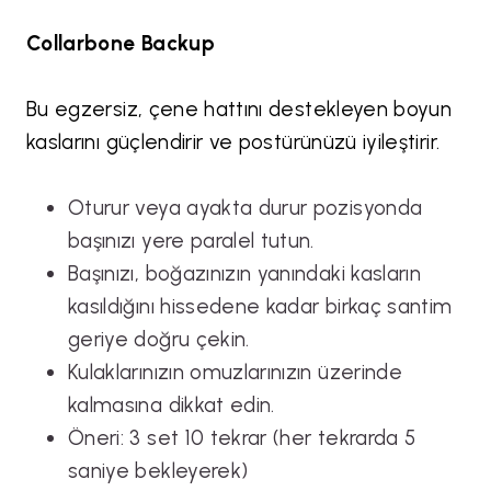
Collarbone Backup
Bu egzersiz, çene hattını destekleyen boyun
kaslarını güçlendirir ve postürünüzü iyileştirir.
Oturur veya ayakta durur pozisyonda
başınızı yere paralel tutun.
Başınızı, boğazınızın yanındaki kasların
kasıldığını hissedene kadar birkaç santim
geriye doğru çekin.
Kulaklarınızın omuzlarınızın üzerinde
kalmasına dikkat edin.
Öneri: 3 set 10 tekrar (her tekrarda 5
saniye bekleyerek)