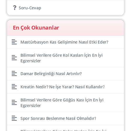
Soru-Cevap
En Çok Okunanlar
Mastürbasyon Kas Gelişimine Nasıl Etki Eder?
Bilimsel Verilere Göre Kol Kasları İçin En İyi
Egzersizler
Damar Belirginliği Nasıl Artırılır?
Kreatin Nedir? Ne İşe Yarar? Nasıl Kullanılır?
Bilimsel Verilere Göre Göğüs Kası İçin En İyi
Egzersizler
Spor Sonrası Beslenme Nasıl Olmalıdır?