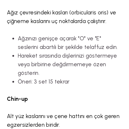
Ağız çevresindeki kasları (orbicularis oris) ve
çiğneme kaslarını uç noktalarda çalıştırır.
Ağzınızı genişçe açarak "O" ve "E"
seslerini abartılı bir şekilde telaffuz edin.
Hareket sırasında dişlerinizi göstermeye
veya birbirine değdirmemeye özen
gösterin.
Öneri: 3 set 15 tekrar
Chin-up
Alt yüz kaslarını ve çene hattını en çok geren
egzersizlerden biridir.