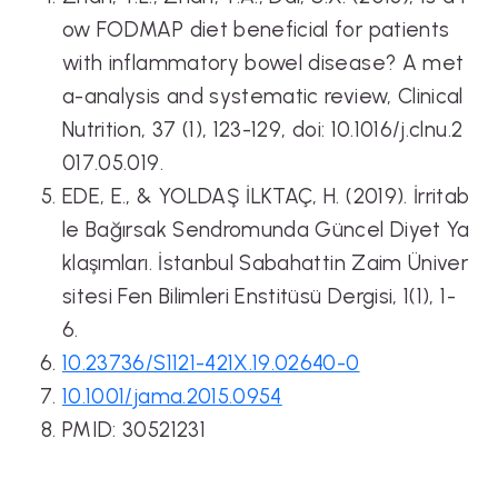
ow FODMAP diet beneficial for patients
with inflammatory bowel disease? A met
a-analysis and systematic review, Clinical
Nutrition, 37 (1), 123-129, doi: 10.1016/j.clnu.2
017.05.019.
EDE, E., & YOLDAŞ İLKTAÇ, H. (2019). İrritab
le Bağırsak Sendromunda Güncel Diyet Ya
klaşımları. İstanbul Sabahattin Zaim Üniver
sitesi Fen Bilimleri Enstitüsü Dergisi, 1(1), 1-
6.
10.23736/S1121-421X.19.02640-0
10.1001/jama.2015.0954
PMID: 30521231