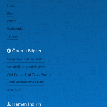
S.S.S
Blog
Video
Hakkımda
İletişim
Önemli Bilgiler
Çerez Aydınlatma Metni
Mesafeli Satış Sözleşmesi
Veri Sahibi Bilgi Talep Formu
KVKK Aydınlatma Metni
Hesap Sil
Hemen İndirin