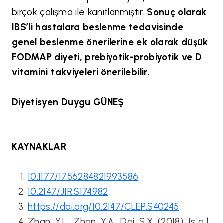
birçok çalışma ile kanıtlanmıştır.
Sonuç olarak
IBS’li hastalara beslenme tedavisinde
genel beslenme önerilerine ek olarak düşük
FODMAP diyeti, prebiyotik-probiyotik ve D
vitamini takviyeleri önerilebilir.
Diyetisyen Duygu GÜNEŞ
KAYNAKLAR
10.1177/1756284821993586
10.2147/JIR.S174982
https://doi.org/10.2147/CLEP.S40245
Zhan, Y.L., Zhan, Y.A., Dai, S.X. (2018), Is a l