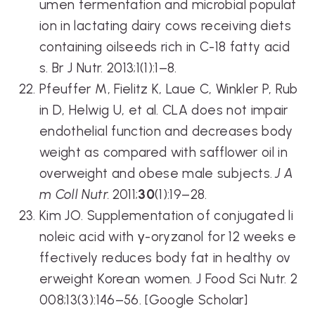
umen fermentation and microbial populat
ion in lactating dairy cows receiving diets
containing oilseeds rich in C-18 fatty acid
s. Br J Nutr. 2013;1(1):1–8.
Pfeuffer M, Fielitz K, Laue C, Winkler P, Rub
in D, Helwig U, et al. CLA does not impair
endothelial function and decreases body
weight as compared with safflower oil in
overweight and obese male subjects.
J A
m Coll Nutr.
2011;
30
(1):19–28.
Kim JO. Supplementation of conjugated li
noleic acid with γ-oryzanol for 12 weeks e
ffectively reduces body fat in healthy ov
erweight Korean women. J Food Sci Nutr. 2
008;13(3):146–56. [Google Scholar]