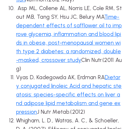
Asp ML, Collene AL, Norris LE, Cole RM, St
out MB, Tang SY, Hsu JC, Belury MA
Time-
dependent effects of safflower oil to imp
rove glycemia, inflammation and blood lipi
ds in obese, post-menopausal women wi
th type 2 diabetes: a randomized, double
-masked, crossover study
Clin Nutr.(2011 Au
g)
Vyas D, Kadegowda AK, Erdman RA
Dietar
y conjugated linoleic Acid and hepatic ste
atosis: species-specific effects on liver a
nd adipose lipid metabolism and gene ex
pression
J Nutr Metab.(2012)
Whigham, L. D., Watras, A. C., & Schoeller,