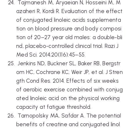
Tajmanesh M, Aryaeian N, Hosseini M, M
azaheri R, Kordi R. Evaluation of the effect
of conjugated linoleic acids supplementa
tion on blood pressure and body composi
tion of 20–27 year old males: a double-bli
nd, placebo-controlled clinical trial. Razi J
Med Sci. 2014;20(116):45–55.
Jenkins ND, Buckner SL, Baker RB, Bergstr
om HC, Cochrane KC, Weir JP, et al. J Stren
gth Cond Res. 2014. Effects of six weeks
of aerobic exercise combined with conjug
ated linoleic acid on the physical working
capacity at fatigue threshold.
Tarnopolsky MA, Safdar A. The potential
benefits of creatine and conjugated linol