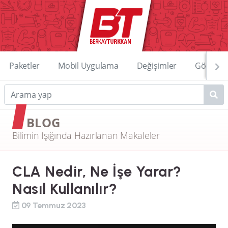
Paketler
Mobil Uygulama
Değişimler
Görüntü
BLOG
Bilimin Işığında Hazırlanan Makaleler
CLA Nedir, Ne İşe Yarar?
Nasıl Kullanılır?
09 Temmuz 2023