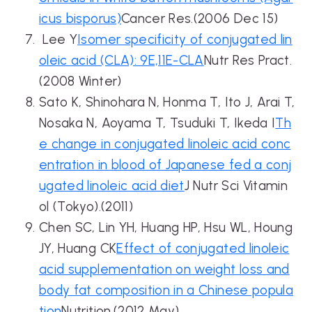
icus bisporus)
Cancer Res.(2006 Dec 15)
Lee Y
Isomer specificity of conjugated lin
oleic acid (CLA): 9E,11E-CLA
Nutr Res Pract.
(2008 Winter)
Sato K, Shinohara N, Honma T, Ito J, Arai T,
Nosaka N, Aoyama T, Tsuduki T, Ikeda I
Th
e change in conjugated linoleic acid conc
entration in blood of Japanese fed a conj
ugated linoleic acid diet
J Nutr Sci Vitamin
ol (Tokyo).(2011)
Chen SC, Lin YH, Huang HP, Hsu WL, Houng
JY, Huang CK
Effect of conjugated linoleic
acid supplementation on weight loss and
body fat composition in a Chinese popula
tion
Nutrition.(2012 May)