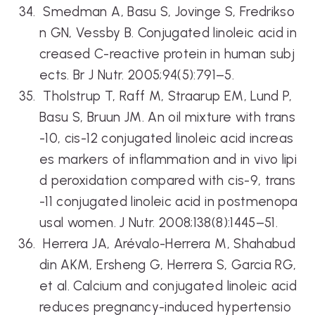
Smedman A, Basu S, Jovinge S, Fredrikso
n GN, Vessby B. Conjugated linoleic acid in
creased C-reactive protein in human subj
ects. Br J Nutr. 2005;94(5):791–5.
Tholstrup T, Raff M, Straarup EM, Lund P,
Basu S, Bruun JM. An oil mixture with trans
-10, cis-12 conjugated linoleic acid increas
es markers of inflammation and in vivo lipi
d peroxidation compared with cis-9, trans
-11 conjugated linoleic acid in postmenopa
usal women. J Nutr. 2008;138(8):1445–51.
Herrera JA, Arévalo-Herrera M, Shahabud
din AKM, Ersheng G, Herrera S, Garcia RG,
et al. Calcium and conjugated linoleic acid
reduces pregnancy-induced hypertensio