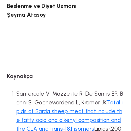
Beslenme ve Diyet Uzmanı
Şeyma Atasoy
Kaynakça
Santercole V, Mazzette R, De Santis EP, B
anni S, Goonewardene L, Kramer JK
Total li
pids of Sarda sheep meat that include th
e fatty acid and alkenyl composition and
the CLA and trans-18:1 isomers
Lipids.(200