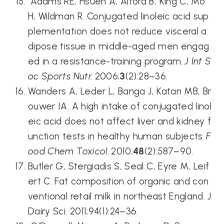
Adams RE, Hsueh A, Alford B, King C, Mo
H, Wildman R. Conjugated linoleic acid sup
plementation does not reduce visceral a
dipose tissue in middle-aged men engag
ed in a resistance-training program.
J Int S
oc Sports Nutr.
2006;
3
(2):28–36.
Wanders A, Leder L, Banga J, Katan MB, Br
ouwer IA. A high intake of conjugated linol
eic acid does not affect liver and kidney f
unction tests in healthy human subjects.
F
ood Chem Toxicol.
2010;
48
(2):587–90.
Butler G, Stergiadis S, Seal C, Eyre M, Leif
ert C. Fat composition of organic and con
ventional retail milk in northeast England. J
Dairy Sci. 2011;94(1):24–36.