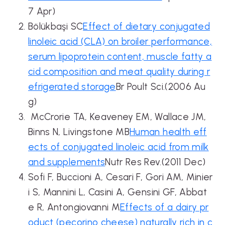
7 Apr)
Bölükbaşi SC
Effect of dietary conjugated
linoleic acid (CLA) on broiler performance,
serum lipoprotein content, muscle fatty a
cid composition and meat quality during r
efrigerated storage
Br Poult Sci.(2006 Au
g)
McCrorie TA, Keaveney EM, Wallace JM,
Binns N, Livingstone MB
Human health eff
ects of conjugated linoleic acid from milk
and supplements
Nutr Res Rev.(2011 Dec)
Sofi F, Buccioni A, Cesari F, Gori AM, Minier
i S, Mannini L, Casini A, Gensini GF, Abbat
e R, Antongiovanni M
Effects of a dairy pr
oduct (pecorino cheese) naturally rich in c