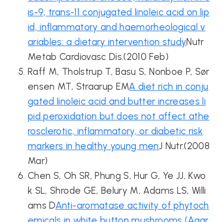
is-9, trans-11 conjugated linoleic acid on lip
id, inflammatory and haemorheological v
ariables: a dietary intervention study
Nutr
Metab Cardiovasc Dis.(2010 Feb)
Raff M, Tholstrup T, Basu S, Nonboe P, Sør
ensen MT, Straarup EM
A diet rich in conju
gated linoleic acid and butter increases li
pid peroxidation but does not affect athe
rosclerotic, inflammatory, or diabetic risk
markers in healthy young men
J Nutr.(2008
Mar)
Chen S, Oh SR, Phung S, Hur G, Ye JJ, Kwo
k SL, Shrode GE, Belury M, Adams LS, Willi
ams D
Anti-aromatase activity of phytoch
emicals in white button mushrooms (Agar