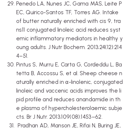
Penedo LA, Nunes JC, Gama MAS, Leite P
EC, Quirico-Santos TF, Torres AG. Intake
of butter naturally enriched with cis 9, tra
ns11 conjugated linoleic acid reduces syst
emic inflammatory mediators in healthy y
oung adults. J Nutr Bochem. 2013;24(12):214
4–51.
Pintus S, Murru E, Carta G, Cordeddu L, Ba
tetta B, Accossu S, et al. Sheep cheese n
aturally enriched in α-linolenic, conjugated
linoleic and vaccenic acids improves the li
pid profile and reduces anandamide in th
e plasma of hypercholesterolaemic subje
cts. Br J Nutr. 2013;109(08):1453–62.
Pradhan AD, Manson JE, Rifai N, Buring JE,