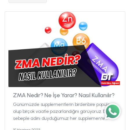
ZMA Nedir? Ne İşe Yarar? Nasıl Kullanılır?
Günümüzde supplementlerin birdenbire popüler
olup birçok vaatle pazarlandığını görüyoruz. Bu
Wh
sebeple adını duyduğumuz her supplemente
şüpheli yaklaşıyor ve doğal...