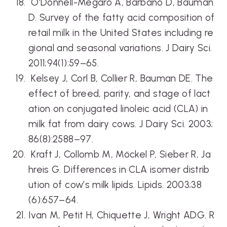
O’Donnell-Megaro A, Barbano D, Bauman
D. Survey of the fatty acid composition of
retail milk in the United States including re
gional and seasonal variations. J Dairy Sci.
2011;94(1):59–65.
Kelsey J, Corl B, Collier R, Bauman DE. The
effect of breed, parity, and stage of lact
ation on conjugated linoleic acid (CLA) in
milk fat from dairy cows. J Dairy Sci. 2003;
86(8):2588–97.
Kraft J, Collomb M, Möckel P, Sieber R, Ja
hreis G. Differences in CLA isomer distrib
ution of cow’s milk lipids. Lipids. 2003;38
(6):657–64.
Ivan M, Petit H, Chiquette J, Wright ADG. R