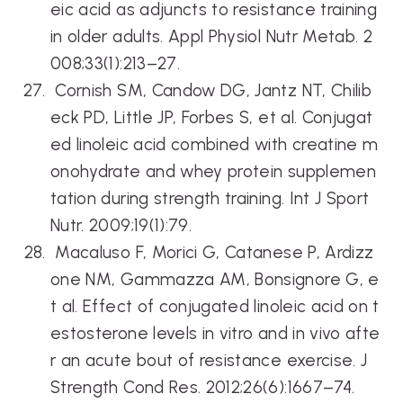
eic acid as adjuncts to resistance training
in older adults. Appl Physiol Nutr Metab. 2
008;33(1):213–27.
Cornish SM, Candow DG, Jantz NT, Chilib
eck PD, Little JP, Forbes S, et al. Conjugat
ed linoleic acid combined with creatine m
onohydrate and whey protein supplemen
tation during strength training. Int J Sport
Nutr. 2009;19(1):79.
Macaluso F, Morici G, Catanese P, Ardizz
one NM, Gammazza AM, Bonsignore G, e
t al. Effect of conjugated linoleic acid on t
estosterone levels in vitro and in vivo afte
r an acute bout of resistance exercise. J
Strength Cond Res. 2012;26(6):1667–74.