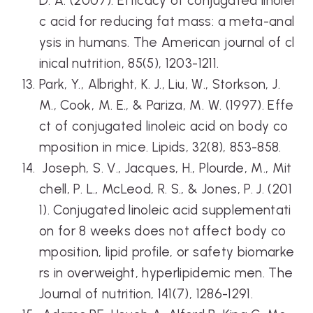
D. A. (2007). Efficacy of conjugated linolei
c acid for reducing fat mass: a meta-anal
ysis in humans. The American journal of cl
inical nutrition, 85(5), 1203-1211.
Park, Y., Albright, K. J., Liu, W., Storkson, J.
M., Cook, M. E., & Pariza, M. W. (1997). Effe
ct of conjugated linoleic acid on body co
mposition in mice. Lipids, 32(8), 853-858.
Joseph, S. V., Jacques, H., Plourde, M., Mit
chell, P. L., McLeod, R. S., & Jones, P. J. (201
1). Conjugated linoleic acid supplementati
on for 8 weeks does not affect body co
mposition, lipid profile, or safety biomarke
rs in overweight, hyperlipidemic men. The
Journal of nutrition, 141(7), 1286-1291.