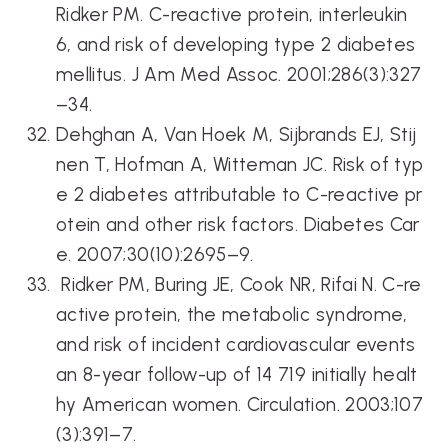
Ridker PM. C-reactive protein, interleukin
6, and risk of developing type 2 diabetes
mellitus. J Am Med Assoc. 2001;286(3):327
–34.
Dehghan A, Van Hoek M, Sijbrands EJ, Stij
nen T, Hofman A, Witteman JC. Risk of typ
e 2 diabetes attributable to C-reactive pr
otein and other risk factors. Diabetes Car
e. 2007;30(10):2695–9.
Ridker PM, Buring JE, Cook NR, Rifai N. C-re
active protein, the metabolic syndrome,
and risk of incident cardiovascular events
an 8-year follow-up of 14 719 initially healt
hy American women. Circulation. 2003;107
(3):391–7.