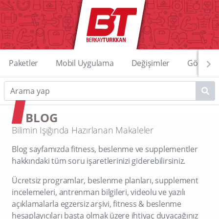
Paketler
Mobil Uygulama
Değişimler
Görüntü
BLOG
Bilimin Işığında Hazırlanan Makaleler
Blog sayfamızda fitness, beslenme ve supplementler
hakkındaki tüm soru işaretlerinizi giderebilirsiniz.
Ücretsiz programlar, beslenme planları, supplement
incelemeleri, antrenman bilgileri, videolu ve yazılı
açıklamalarla egzersiz arşivi, fitness & beslenme
hesaplayıcıları başta olmak üzere ihtiyaç duyacağınız