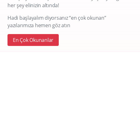
her şey elinizin altında!
Hadi başlayalım diyorsanız “en çok okunan”
yazılarımıza hemen göz atın
En Çok Okunanlar