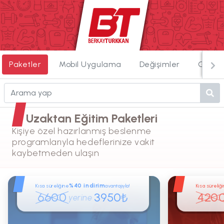
Paketler
Mobil Uygulama
Değişimler
Görün
Uzaktan Eğitim Paketleri
Kişiye özel hazırlanmış beslenme
programlarıyla hedeflerinize vakit
kaybetmeden ulaşın
%40 indirim
Kısa süreliğine
avantajıyla!
Kısa süreliğ
6600
3950
420
₺
yerine