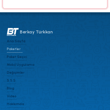
Berkay Türkkan
Ana Sayfa
Paketler
Paket Seçici
Mobil Uygulama
Değişimler
S.S.S
Blog
Video
Hakkımda