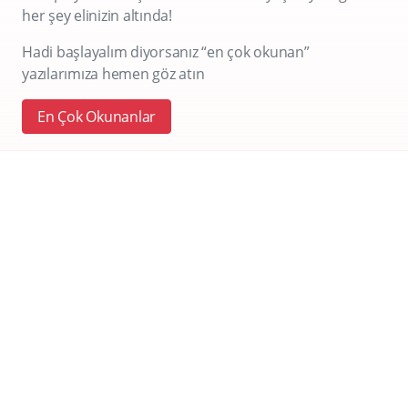
her şey elinizin altında!
Hadi başlayalım diyorsanız “en çok okunan”
yazılarımıza hemen göz atın
En Çok Okunanlar