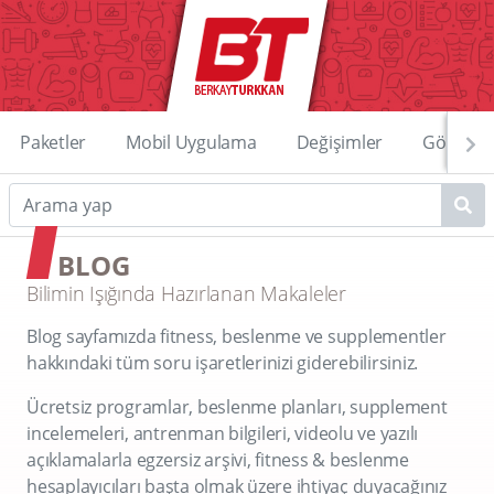
Paketler
Mobil Uygulama
Değişimler
Görüntü
BLOG
Bilimin Işığında Hazırlanan Makaleler
Blog sayfamızda fitness, beslenme ve supplementler
hakkındaki tüm soru işaretlerinizi giderebilirsiniz.
Ücretsiz programlar, beslenme planları, supplement
incelemeleri, antrenman bilgileri, videolu ve yazılı
açıklamalarla egzersiz arşivi, fitness & beslenme
hesaplayıcıları başta olmak üzere ihtiyaç duyacağınız