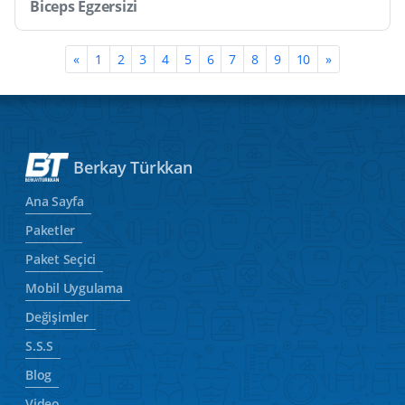
Biceps Egzersizi
«
1
2
3
4
5
6
7
8
9
10
»
Berkay Türkkan
Ana Sayfa
Paketler
Paket Seçici
Mobil Uygulama
Değişimler
S.S.S
Blog
Video