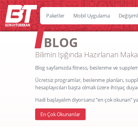
Paketler
Mobil Uygulama
Değişiml
BLOG
Bilimin Işığında Hazırlanan Maka
Blog sayfamızda fitness, beslenme ve supplemen
Ücretsiz programlar, beslenme planları, supple
hesaplayıcıları başta olmak üzere ihtiyaç duyaca
Hadi başlayalım diyorsanız “en çok okunan” ya
En Çok Okunanlar