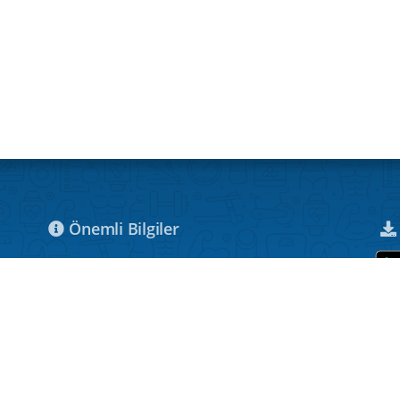
Önemli Bilgiler
Çerez Aydınlatma Metni
Mesafeli Satış Sözleşmesi
Veri Sahibi Bilgi Talep Formu
KVKK Aydınlatma Metni
Hesap Sil