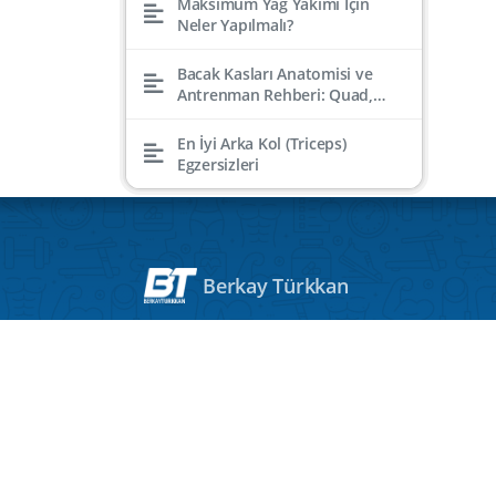
Maksimum Yağ Yakımı İçin
Neler Yapılmalı?
Bacak Kasları Anatomisi ve
Antrenman Rehberi: Quad,
Hamstring, Kalf, Gluteal
En İyi Arka Kol (Triceps)
Egzersizleri
Berkay Türkkan
Ana Sayfa
Paketler
Paket Seçici
Mobil Uygulama
Değişimler
S.S.S
Blog
Video
Hakkımda
İletişim