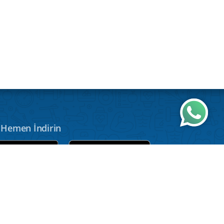
Wh
Hemen İndirin