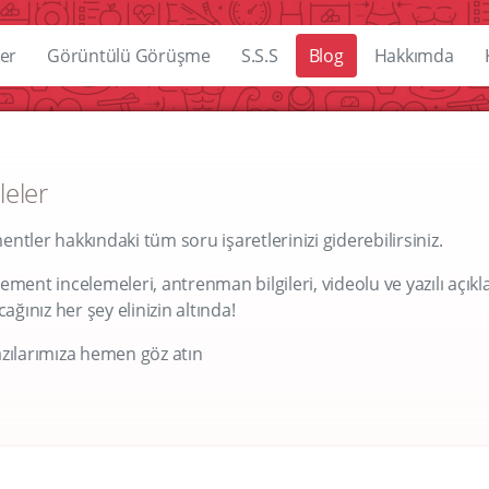
er
Görüntülü Görüşme
S.S.S
Blog
Hakkımda
leler
tler hakkındaki tüm soru işaretlerinizi giderebilirsiniz.
ment incelemeleri, antrenman bilgileri, videolu ve yazılı açıkl
ğınız her şey elinizin altında!
zılarımıza hemen göz atın