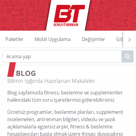
Paketler
Mobil Uygulama
Değişimler
Görüntü
BLOG
Bilimin Işığında Hazırlanan Makaleler
Blog sayfamızda fitness, beslenme ve supplementler
hakkındaki tüm soru işaretlerinizi giderebilirsiniz.
Ücretsiz programlar, beslenme planları, supplement
incelemeleri, antrenman bilgileri, videolu ve yazılı
açıklamalarla egzersiz arşivi, fitness & beslenme
hesaplayıcıları başta olmak üzere ihtiyaç duyacağınız