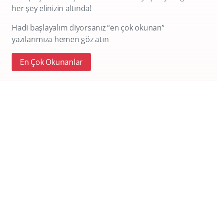
her şey elinizin altında!
Hadi başlayalım diyorsanız “en çok okunan”
yazılarımıza hemen göz atın
En Çok Okunanlar