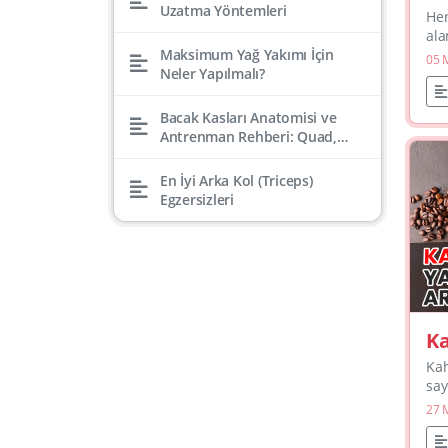
Ya
Uzatma Yöntemleri
Her
Ki
ala
ol
Maksimum Yağ Yakımı İçin
05 
ger
Neler Yapılmalı?
mec
yak
Bacak Kasları Anatomisi ve
mak
Antrenman Rehberi: Quad,
Hamstring, Kalf, Gluteal
En İyi Arka Kol (Triceps)
Egzersizleri
Ka
Ya
Kah
Bi
say
sır
27 
des
kon