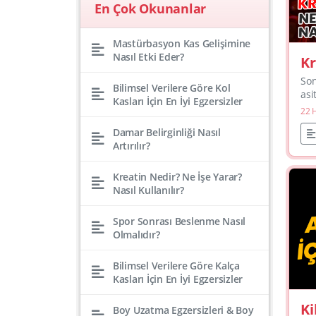
En Çok Okunanlar
Mastürbasyon Kas Gelişimine
Nasıl Etki Eder?
Kr
mı
Son
Bilimsel Verilere Göre Kol
D
asi
Kasları İçin En İyi Egzersizler
yağ
22 
da 
Damar Belirginliği Nasıl
bir
Artırılır?
Kreatin Nedir? Ne İşe Yarar?
Nasıl Kullanılır?
Spor Sonrası Beslenme Nasıl
Olmalıdır?
Bilimsel Verilere Göre Kalça
Kasları İçin En İyi Egzersizler
Ki
Boy Uzatma Egzersizleri & Boy