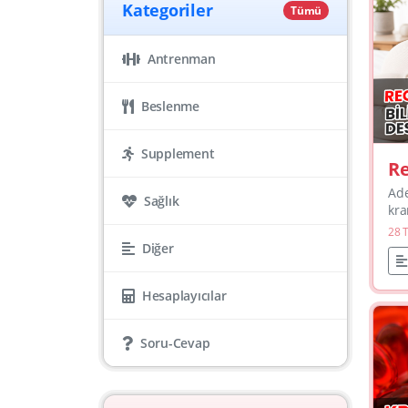
Kategoriler
Tümü
Antrenman
Beslenme
Supplement
Re
Ge
Ade
Sağlık
Ç
kra
pla
28 
mı 
Diğer
her
kas
Hesaplayıcılar
Soru-Cevap