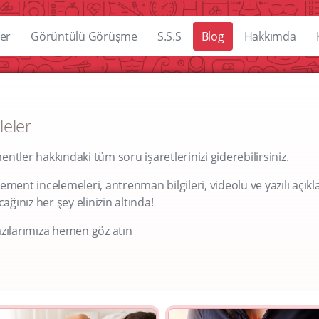
er
Görüntülü Görüşme
S.S.S
Blog
Hakkımda
leler
tler hakkındaki tüm soru işaretlerinizi giderebilirsiniz.
ment incelemeleri, antrenman bilgileri, videolu ve yazılı açıkl
ğınız her şey elinizin altında!
zılarımıza hemen göz atın