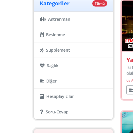
Kategoriler
Tümü
Antrenman
Beslenme
Supplement
Ya
Sağlık
(F
İki
olab
bu 
03 
Diğer
han
kom
Hesaplayıcılar
Soru-Cevap