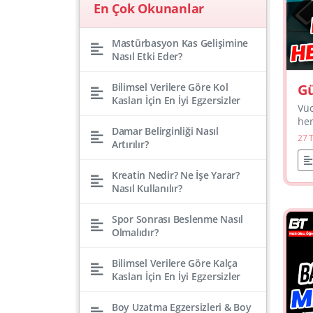
En Çok Okunanlar
Mastürbasyon Kas Gelişimine
Nasıl Etki Eder?
Gü
Bilimsel Verilere Göre Kol
Kasları İçin En İyi Egzersizler
H
Vüc
her
Damar Belirginliği Nasıl
"Gü
27 
Artırılır?
pro
san
değ
Kreatin Nedir? Ne İşe Yarar?
Nasıl Kullanılır?
Spor Sonrası Beslenme Nasıl
Olmalıdır?
Bilimsel Verilere Göre Kalça
Kasları İçin En İyi Egzersizler
Boy Uzatma Egzersizleri & Boy