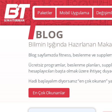
Paketler
Mobil Uygulama
Değişiml
BLOG
Bilimin Işığında Hazırlanan Maka
Blog sayfamızda fitness, beslenme ve supplemen
Ücretsiz programlar, beslenme planları, supple
hesaplayıcıları başta olmak üzere ihtiyaç duyaca
Hadi başlayalım diyorsanız “en çok okunan” ya
En Çok Okunanlar