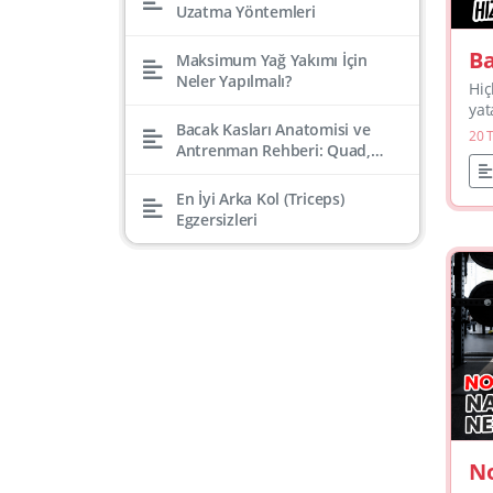
Uzatma Yöntemleri
Ba
Maksimum Yağ Yakımı İçin
Neler Yapılmalı?
H
Hiç
yat
Bacak Kasları Anatomisi ve
muy
20 
Antrenman Rehberi: Quad,
tut
Hamstring, Kalf, Gluteal
bun
Baz
En İyi Arka Kol (Triceps)
Egzersizleri
No