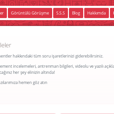
er
Görüntülü Görüşme
S.S.S
Blog
Hakkımda
leler
tler hakkındaki tüm soru işaretlerinizi giderebilirsiniz.
ment incelemeleri, antrenman bilgileri, videolu ve yazılı açıkl
ğınız her şey elinizin altında!
zılarımıza hemen göz atın