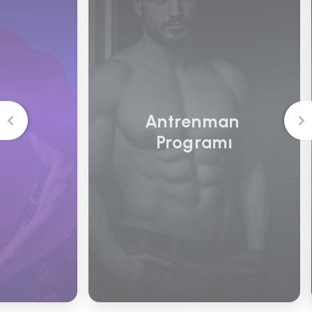
Full 
Antrenman 
Programı