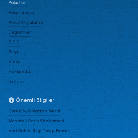
Paketler
Paket Seçici
Mobil Uygulama
Değişimler
S.S.S
Blog
Video
Hakkımda
İletişim
Önemli Bilgiler
Çerez Aydınlatma Metni
Mesafeli Satış Sözleşmesi
Veri Sahibi Bilgi Talep Formu