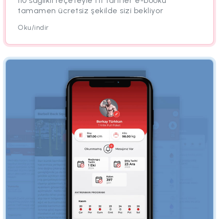
110 sağlıklı reçeteyle fit tarifler e-booku
tamamen ücretsiz şekilde sizi bekliyor
Oku/indir