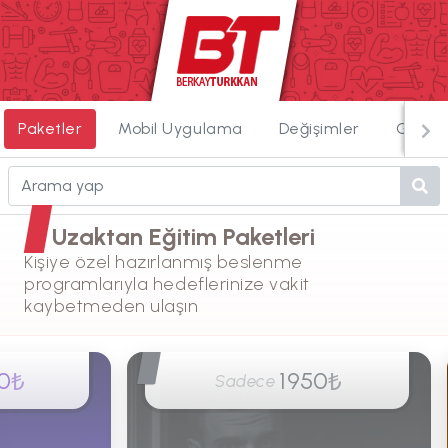
Paketler
Mobil Uygulama
Değişimler
Görün
Uzaktan Eğitim Paketleri
Kişiye özel hazırlanmış beslenme
programlarıyla hedeflerinize vakit
kaybetmeden ulaşın
0
1950
₺
₺
Sadece