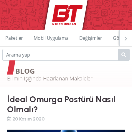
Paketler
Mobil Uygulama
Değişimler
Görüntü
BLOG
Bilimin Işığında Hazırlanan Makaleler
İdeal Omurga Postürü Nasıl
Olmalı?
20 Kasım 2020