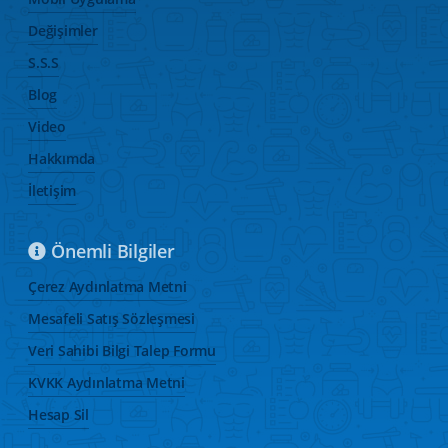
Değişimler
S.S.S
Blog
Video
Hakkımda
İletişim
Önemli Bilgiler
Çerez Aydınlatma Metni
Mesafeli Satış Sözleşmesi
Veri Sahibi Bilgi Talep Formu
KVKK Aydınlatma Metni
Hesap Sil