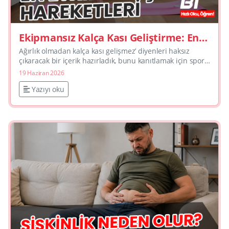
Ekipmansız Kalça Kası Geliştirme: En
Etkili Vücut Ağırlığı Egzersizleri
Ağırlık olmadan kalça kası gelişmez’ diyenleri haksız
çıkaracak bir içerik hazırladık, bunu kanıtlamak için spor
salonuna gitmenize gerek yok.Doğru hareketler, do�...
19 Haziran 2026
Yazıyı oku