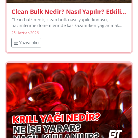
Clean Bulk Nedir? Nasıl Yapılır? Etkili
Hacimlenme Rehberi
Clean bulk nedir, clean bulk nasıl yapılır konusu,
hacimlenme dönemlerinde kas kazanırken yağlanmak
istemeyenlerin en çok araştırdığı başlıklardan biri. Bu
25 Haziran 2026
yazıda cl...
Yazıyı oku