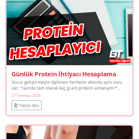
Günlük Protein İhtiyacı Hesaplama
Vücut geliştirmeyle ilgilenen herkesin aklında aynı soru
var: "Günde tam olarak kaç gram protein almalıyım?"
Cevap sandığın kadar karmaşık değil.Günlük protein
27 Temmuz 2026
ihti...
Yazıyı oku