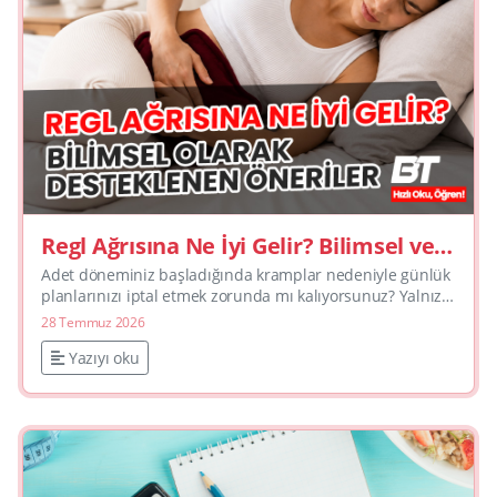
Regl Ağrısına Ne İyi Gelir? Bilimsel ve
Doğal Çözüm Yöntemleri
Adet döneminiz başladığında kramplar nedeniyle günlük
planlarınızı iptal etmek zorunda mı kalıyorsunuz? Yalnız
değilsiniz; her ay pek çok kadın rahim kasılmaların...
28 Temmuz 2026
Yazıyı oku