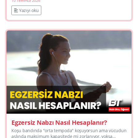
10 Temmuz 2026
tut...
Yazıyı oku
Egzersiz Nabzı Nasıl Hesaplanır?
Koşu bandında "orta tempoda" koşuyorsun ama vücudun
aslında maksimum kapasitede mi zorlanıyor, yoksa