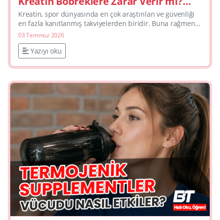
Kreatin Böbreklere Zarar Verir mi?
Bilimsel Gerçekler ve Kullanım İpuçları
Kreatin, spor dünyasında en çok araştırılan ve güvenliği
en fazla kanıtlanmış takviyelerden biridir. Buna rağmen
“böbreklere zarar verir mi?” sorusu çok sık gün...
03 Temmuz 2026
Yazıyı oku