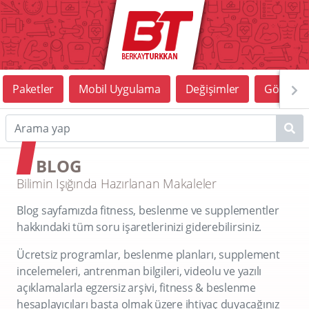
Paketler
Mobil Uygulama
Değişimler
Görüntü
BLOG
Bilimin Işığında Hazırlanan Makaleler
Blog sayfamızda fitness, beslenme ve supplementler
hakkındaki tüm soru işaretlerinizi giderebilirsiniz.
Ücretsiz programlar, beslenme planları, supplement
incelemeleri, antrenman bilgileri, videolu ve yazılı
açıklamalarla egzersiz arşivi, fitness & beslenme
hesaplayıcıları başta olmak üzere ihtiyaç duyacağınız