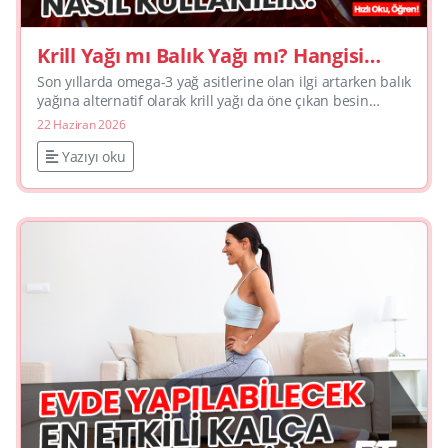
Krill Yağı mı Balık Yağı mı? Hangisi
Sizin İçin Daha Uygun?
Son yıllarda omega-3 yağ asitlerine olan ilgi artarken balık
yağına alternatif olarak krill yağı da öne çıkan besin
takviyelerinden biri haline gelmiştir. Özellikle fos...
22 Haziran 2026
Yazıyı oku