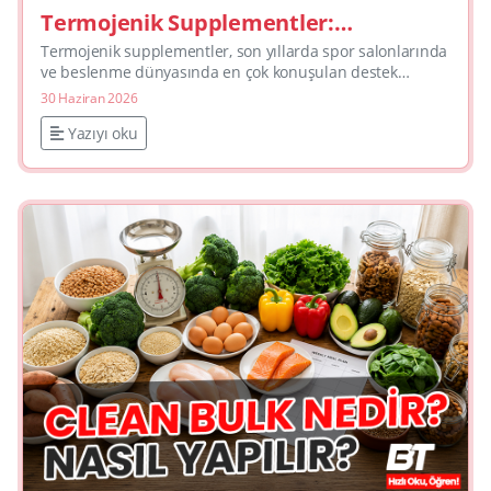
Termojenik Supplementler:
Performans ve Yağ Yakımı Rehberi
Termojenik supplementler, son yıllarda spor salonlarında
ve beslenme dünyasında en çok konuşulan destek
ürünlerinden biri haline geldi. Peki bu ürünler gerçekten
30 Haziran 2026
işe ya...
Yazıyı oku