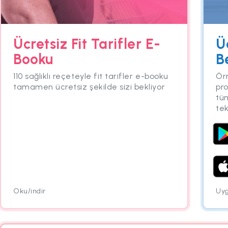
Ücretsiz Fit Tarifler E-
Ü
Booku
B
110 sağlıklı reçeteyle fit tarifler e-booku
Ör
tamamen ücretsiz şekilde sizi bekliyor
pr
tüm
te
Oku/indir
Uyg